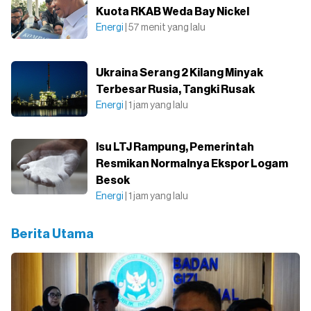
Kuota RKAB Weda Bay Nickel
Energi
| 57 menit yang lalu
Ukraina Serang 2 Kilang Minyak
Terbesar Rusia, Tangki Rusak
Energi
| 1 jam yang lalu
Isu LTJ Rampung, Pemerintah
Resmikan Normalnya Ekspor Logam
Besok
Energi
| 1 jam yang lalu
Berita Utama