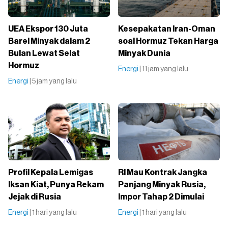
UEA Ekspor 130 Juta
Kesepakatan Iran-Oman
Barel Minyak dalam 2
soal Hormuz Tekan Harga
Bulan Lewat Selat
Minyak Dunia
Hormuz
Energi
| 11 jam yang lalu
Energi
| 5 jam yang lalu
Profil Kepala Lemigas
RI Mau Kontrak Jangka
Iksan Kiat, Punya Rekam
Panjang Minyak Rusia,
Jejak di Rusia
Impor Tahap 2 Dimulai
Energi
| 1 hari yang lalu
Energi
| 1 hari yang lalu