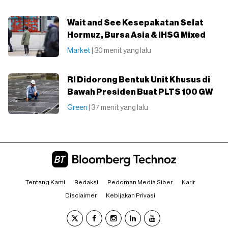
Wait and See Kesepakatan Selat
Hormuz, Bursa Asia & IHSG Mixed
Market
| 30 menit yang lalu
RI Didorong Bentuk Unit Khusus di
Bawah Presiden Buat PLTS 100 GW
Green
| 37 menit yang lalu
Tentang Kami
Redaksi
Pedoman Media Siber
Karir
Disclaimer
Kebijakan Privasi