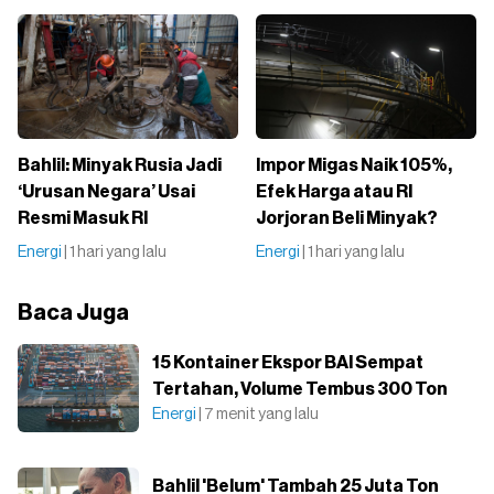
Bahlil: Minyak Rusia Jadi
Impor Migas Naik 105%,
‘Urusan Negara’ Usai
Efek Harga atau RI
Resmi Masuk RI
Jorjoran Beli Minyak?
Energi
| 1 hari yang lalu
Energi
| 1 hari yang lalu
Baca Juga
15 Kontainer Ekspor BAI Sempat
Tertahan, Volume Tembus 300 Ton
Energi
| 7 menit yang lalu
Bahlil 'Belum' Tambah 25 Juta Ton