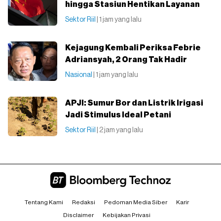
hingga Stasiun Hentikan Layanan
Sektor Riil
| 1 jam yang lalu
Kejagung Kembali Periksa Febrie
Adriansyah, 2 Orang Tak Hadir
Nasional
| 1 jam yang lalu
APJI: Sumur Bor dan Listrik Irigasi
Jadi Stimulus Ideal Petani
Sektor Riil
| 2 jam yang lalu
Tentang Kami
Redaksi
Pedoman Media Siber
Karir
Disclaimer
Kebijakan Privasi