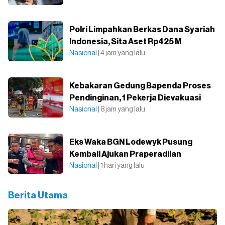
Polri Limpahkan Berkas Dana Syariah
Indonesia, Sita Aset Rp425 M
Nasional
| 4 jam yang lalu
Kebakaran Gedung Bapenda Proses
Pendinginan, 1 Pekerja Dievakuasi
Nasional
| 8 jam yang lalu
Eks Waka BGN Lodewyk Pusung
Kembali Ajukan Praperadilan
Nasional
| 1 hari yang lalu
Berita Utama