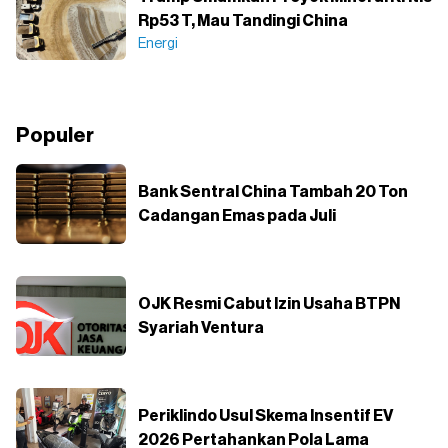
Rp53 T, Mau Tandingi China
Energi
Populer
Bank Sentral China Tambah 20 Ton
Cadangan Emas pada Juli
OJK Resmi Cabut Izin Usaha BTPN
Syariah Ventura
Periklindo Usul Skema Insentif EV
2026 Pertahankan Pola Lama