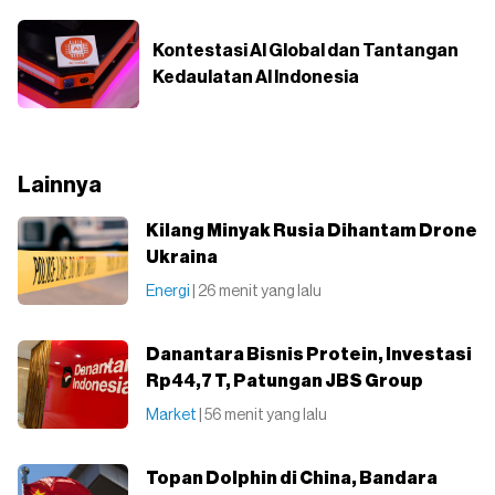
Kontestasi AI Global dan Tantangan
Kedaulatan AI Indonesia
Lainnya
Kilang Minyak Rusia Dihantam Drone
Ukraina
Energi
| 26 menit yang lalu
Danantara Bisnis Protein, Investasi
Rp44,7 T, Patungan JBS Group
Market
| 56 menit yang lalu
Topan Dolphin di China, Bandara