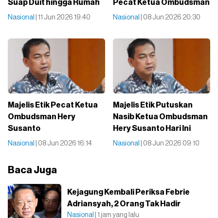
Suap Duit hingga Rumah
Pecat Ketua Ombudsman
Nasional
| 11 Jun 2026 19:40
Nasional
| 08 Jun 2026 20:30
Majelis Etik Pecat Ketua
Majelis Etik Putuskan
Ombudsman Hery
Nasib Ketua Ombudsman
Susanto
Hery Susanto Hari Ini
Nasional
| 08 Jun 2026 16:14
Nasional
| 08 Jun 2026 09:10
Baca Juga
Kejagung Kembali Periksa Febrie
Adriansyah, 2 Orang Tak Hadir
Nasional
| 1 jam yang lalu