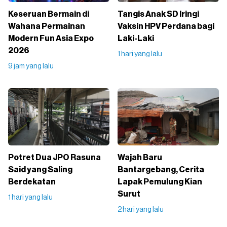
Keseruan Bermain di
Tangis Anak SD Iringi
Wahana Permainan
Vaksin HPV Perdana bagi
Modern Fun Asia Expo
Laki-Laki
2026
1 hari yang lalu
9 jam yang lalu
Potret Dua JPO Rasuna
Wajah Baru
Said yang Saling
Bantargebang, Cerita
Berdekatan
Lapak Pemulung Kian
Surut
1 hari yang lalu
2 hari yang lalu