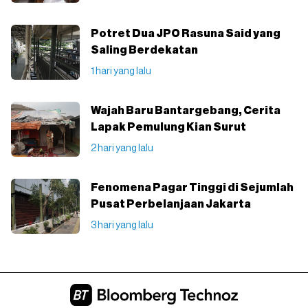
Potret Dua JPO Rasuna Said yang
Saling Berdekatan
1 hari yang lalu
Wajah Baru Bantargebang, Cerita
Lapak Pemulung Kian Surut
2 hari yang lalu
Fenomena Pagar Tinggi di Sejumlah
Pusat Perbelanjaan Jakarta
3 hari yang lalu