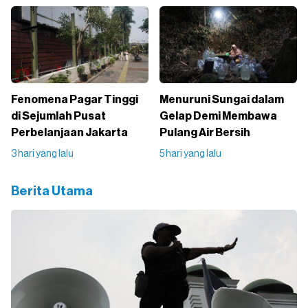
Fenomena Pagar Tinggi
Menuruni Sungai dalam
di Sejumlah Pusat
Gelap Demi Membawa
Perbelanjaan Jakarta
Pulang Air Bersih
3 hari yang lalu
5 hari yang lalu
Berita Utama