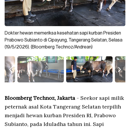
Dokter hewan memeriksa kesehatan sapi kurban Presiden
Kepala UPT Puskeswan DKPPP Tangsel, Pipit Surya Yuniar
Sapi bernama Panjul tersebut merupakan salah satu hewan
Sapi kurban Presiden Prabowo tersebut memiliki bobo 1050
Pada Iduladha nanti, Panjul rencananya akan dibawa ke
Prabowo Subianto di Cipayung, Tangerang Selatan, Selasa
memastikan sapi bantuan Presiden tersebut dalam kondisi
kurban yang dibeli Presiden Prabowo untuk Iduladha nanti.
kg dengan jenis Pegon cross. (Bloomberg Technoz/Andrean
Rumah Potong Hewan (RPH) sebelum didistribusikan ke
(19/5/2026). (Bloomberg Technoz/Andrean)
sehat dan layak dikurbankan.
(Bloomberg Technoz/Andrean)
Kristianto)
Masjid Darul Hikmah, Pamulang.
Bloomberg Technoz, Jakarta
- Seekor sapi milik
peternak asal Kota Tangerang Selatan terpilih
menjadi hewan kurban Presiden RI, Prabowo
Subianto, pada Iduladha tahun ini. Sapi