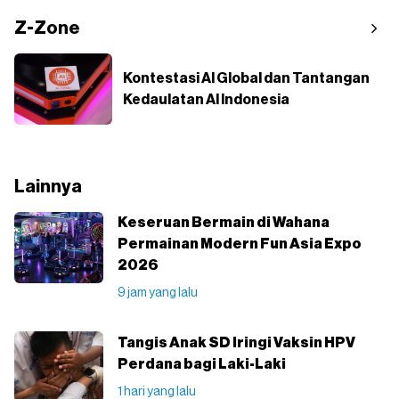
Z-Zone
Kontestasi AI Global dan Tantangan
Kedaulatan AI Indonesia
Lainnya
Keseruan Bermain di Wahana
Permainan Modern Fun Asia Expo
2026
9 jam yang lalu
Tangis Anak SD Iringi Vaksin HPV
Perdana bagi Laki-Laki
1 hari yang lalu