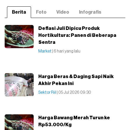
Berita
Foto
Video
Infografis
Deflasi Juli Dipicu Produk
Hortikultura: Panen di Beberapa
Sentra
Market
| 6 hari yang lalu
Harga Beras & Daging Sapi Naik
Akhir Pekan Ini
Sektor Riil
| 05 Jul 2026 09:30
Harga Bawang Merah Turun ke
Rp53.000/Kg