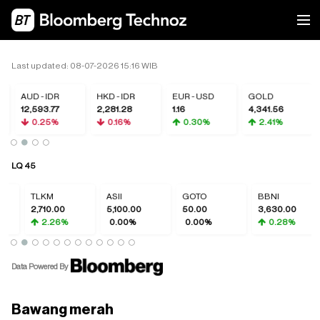
Last updated: 08-07-2026 15:16 WIB
AUD - IDR
HKD - IDR
EUR - USD
GOLD
12,593.77
2,281.28
1.16
4,341.56
0.25%
0.16%
0.30%
2.41%
LQ 45
TLKM
ASII
GOTO
BBNI
2,710.00
5,100.00
50.00
3,630.00
2.26%
0.00%
0.00%
0.28%
Data Powered By
Bawang merah