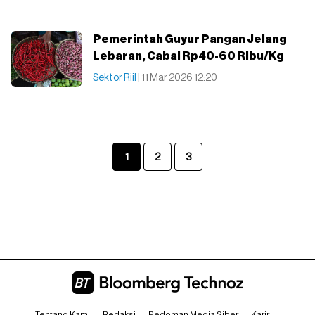
Pemerintah Guyur Pangan Jelang
Lebaran, Cabai Rp40-60 Ribu/Kg
Sektor Riil
| 11 Mar 2026 12:20
1
2
3
Tentang Kami
Redaksi
Pedoman Media Siber
Karir