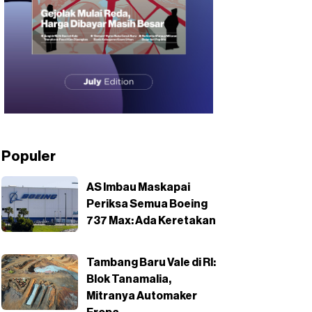
Populer
AS Imbau Maskapai
Periksa Semua Boeing
737 Max: Ada Keretakan
Tambang Baru Vale di RI:
Blok Tanamalia,
Mitranya Automaker