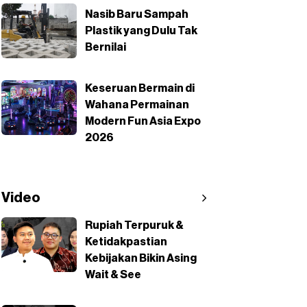
Nasib Baru Sampah
Plastik yang Dulu Tak
Bernilai
Keseruan Bermain di
Wahana Permainan
Modern Fun Asia Expo
2026
Video
Rupiah Terpuruk &
Ketidakpastian
Kebijakan Bikin Asing
Wait & See