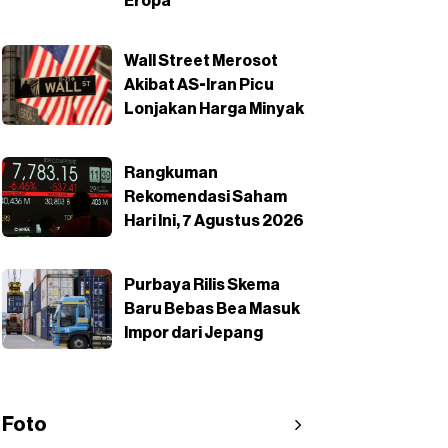
Eropa
Wall Street Merosot
Akibat AS-Iran Picu
Lonjakan Harga Minyak
Rangkuman
Rekomendasi Saham
Hari Ini, 7 Agustus 2026
Purbaya Rilis Skema
Baru Bebas Bea Masuk
Impor dari Jepang
Foto