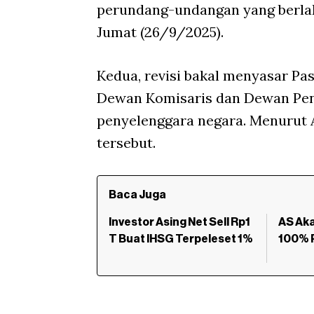
perundang-undangan yang berlaku
Jumat (26/9/2025).
Kedua, revisi bakal menyasar Pa
Dewan Komisaris dan Dewan P
penyelenggara negara. Menurut A
tersebut.
Baca Juga
Investor Asing Net Sell Rp1
AS Aka
T Buat IHSG Terpeleset 1%
100% 