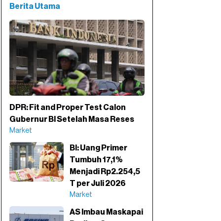
Berita Utama
DPR: Fit and Proper Test Calon
Gubernur BI Setelah Masa Reses
Market
BI: Uang Primer
Tumbuh 17,1%
Menjadi Rp2.254,5
T per Juli 2026
Market
AS Imbau Maskapai