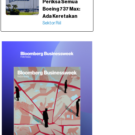
Periksa Semua
Boeing 737 Max:
Ada Keretakan
Sektor Riil