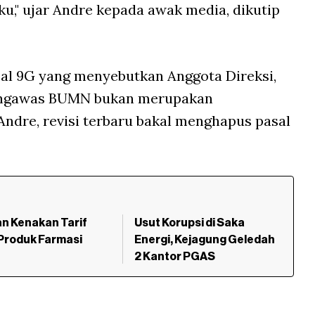
," ujar Andre kepada awak media, dikutip
sal 9G yang menyebutkan Anggota Direksi,
engawas BUMN bukan merupakan
ndre, revisi terbaru bakal menghapus pasal
n Kenakan Tarif
Usut Korupsi di Saka
Produk Farmasi
Energi, Kejagung Geledah
2 Kantor PGAS