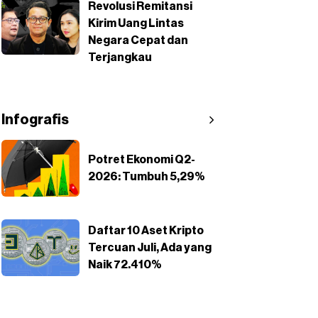
Revolusi Remitansi
Kirim Uang Lintas
Negara Cepat dan
Terjangkau
Infografis
Potret Ekonomi Q2-
2026: Tumbuh 5,29%
Daftar 10 Aset Kripto
Tercuan Juli, Ada yang
Naik 72.410%