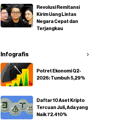
Revolusi Remitansi
Kirim Uang Lintas
Negara Cepat dan
Terjangkau
Infografis
Potret Ekonomi Q2-
2026: Tumbuh 5,29%
Daftar 10 Aset Kripto
Tercuan Juli, Ada yang
Naik 72.410%