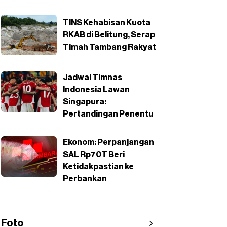
TINS Kehabisan Kuota
RKAB di Belitung, Serap
Timah Tambang Rakyat
Jadwal Timnas
Indonesia Lawan
Singapura:
Pertandingan Penentu
Ekonom: Perpanjangan
SAL Rp70T Beri
Ketidakpastian ke
Perbankan
Foto