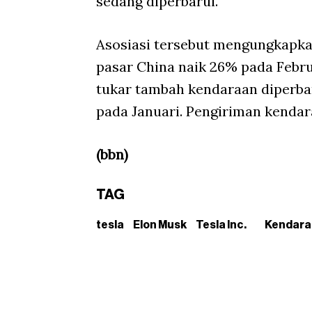
sedang diperbarui.
Asosiasi tersebut mengungkapkan
pasar China naik 26% pada Febru
tukar tambah kendaraan diperbar
pada Januari. Pengiriman kendar
(bbn)
TAG
tesla
Elon Musk
Tesla Inc.
Kendaraa