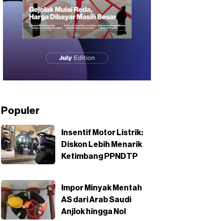
Populer
Insentif Motor Listrik:
Diskon Lebih Menarik
Ketimbang PPNDTP
Impor Minyak Mentah
AS dari Arab Saudi
Anjlok hingga Nol