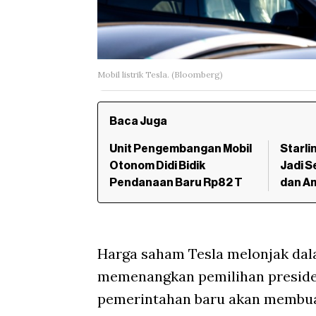
Mobil listrik Tesla. (Bloomberg)
Baca Juga
Unit Pengembangan Mobil
Starli
Otonom Didi Bidik
Jadi S
Pendanaan Baru Rp82 T
dan A
Harga saham Tesla melonjak da
memenangkan pemilihan preside
pemerintahan baru akan membuah