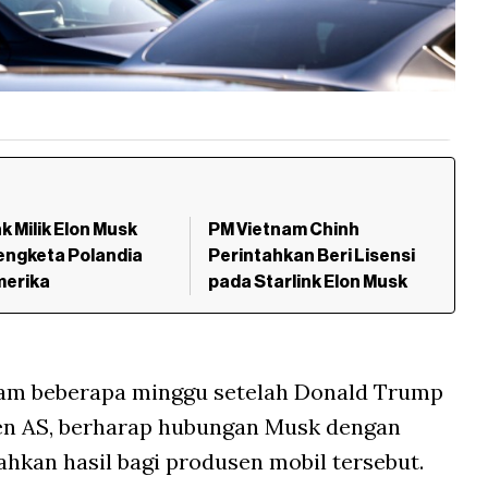
nk Milik Elon Musk
PM Vietnam Chinh
engketa Polandia
Perintahkan Beri Lisensi
merika
pada Starlink Elon Musk
lam beberapa minggu setelah Donald Trump
n AS, berharap hubungan Musk dengan
kan hasil bagi produsen mobil tersebut.