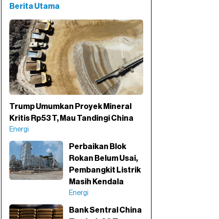
Berita Utama
Trump Umumkan Proyek Mineral
Kritis Rp53 T, Mau Tandingi China
Energi
Perbaikan Blok
Rokan Belum Usai,
Pembangkit Listrik
Masih Kendala
Energi
Bank Sentral China