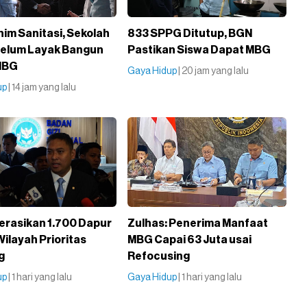
nim Sanitasi, Sekolah
833 SPPG Ditutup, BGN
elum Layak Bangun
Pastikan Siswa Dapat MBG
MBG
Gaya Hidup
| 20 jam yang lalu
up
| 14 jam yang lalu
rasikan 1.700 Dapur
Zulhas: Penerima Manfaat
Wilayah Prioritas
MBG Capai 63 Juta usai
g
Refocusing
up
| 1 hari yang lalu
Gaya Hidup
| 1 hari yang lalu