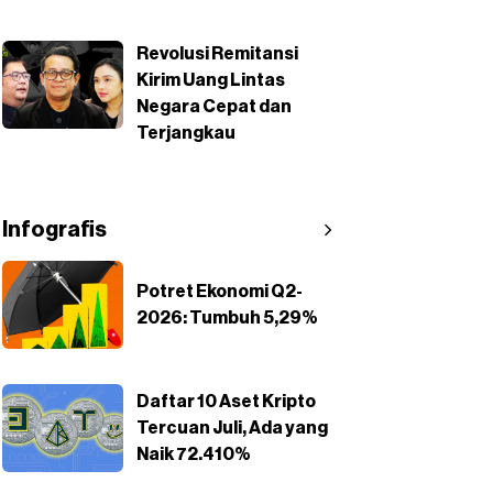
Revolusi Remitansi
Kirim Uang Lintas
Negara Cepat dan
Terjangkau
Infografis
Potret Ekonomi Q2-
2026: Tumbuh 5,29%
Daftar 10 Aset Kripto
Tercuan Juli, Ada yang
Naik 72.410%