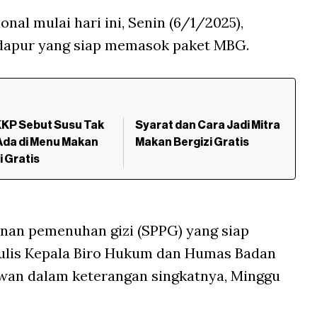
nal mulai hari ini, Senin (6/1/2025),
 dapur yang siap memasok paket MBG.
KKP Sebut Susu Tak
Syarat dan Cara Jadi Mitra
Ada di Menu Makan
Makan Bergizi Gratis
i Gratis
yanan pemenuhan gizi (SPPG) yang siap
" tulis Kepala Biro Hukum dan Humas Badan
wan dalam keterangan singkatnya, Minggu