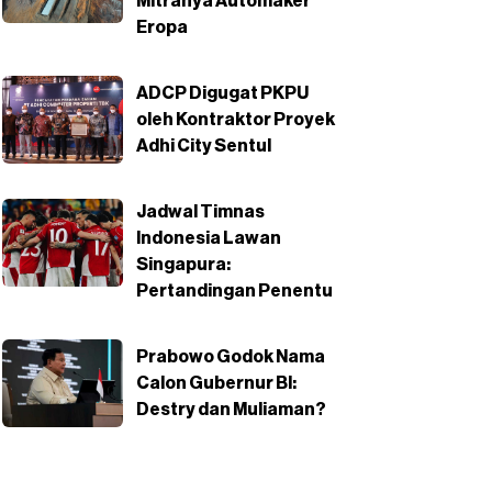
Mitranya Automaker
Eropa
ADCP Digugat PKPU
oleh Kontraktor Proyek
Adhi City Sentul
Jadwal Timnas
Indonesia Lawan
Singapura:
Pertandingan Penentu
Prabowo Godok Nama
Calon Gubernur BI:
Destry dan Muliaman?