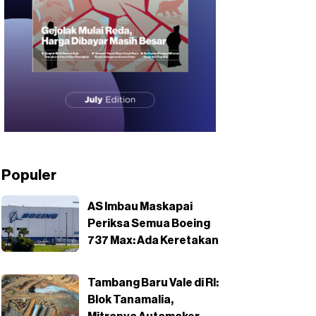
Populer
AS Imbau Maskapai
Periksa Semua Boeing
737 Max: Ada Keretakan
Tambang Baru Vale di RI:
Blok Tanamalia,