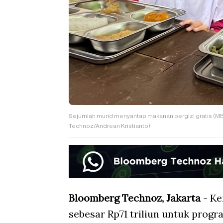
Sejumlah murid menyantap makanan bergizi gratis (MBG
Technoz/Andrean Kristianto)
Bloomberg Technoz, Jakarta
- Ke
sebesar Rp71 triliun untuk prog