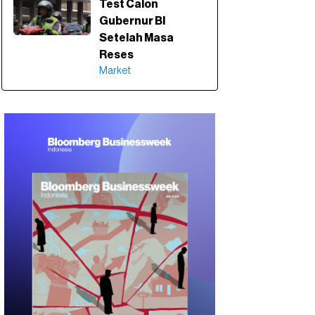
Test Calon
Gubernur BI
Setelah Masa
Reses
Market