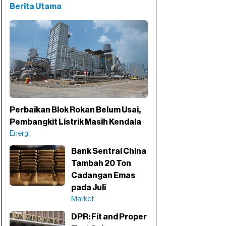
Berita Utama
Perbaikan Blok Rokan Belum Usai,
Pembangkit Listrik Masih Kendala
Energi
Bank Sentral China
Tambah 20 Ton
Cadangan Emas
pada Juli
Market
DPR: Fit and Proper