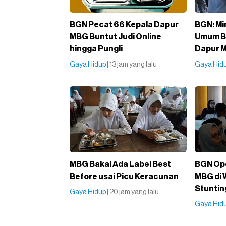
BGN Pecat 66 Kepala Dapur
BGN: Mi
MBG Buntut Judi Online
Umum B
hingga Pungli
Dapur 
Gaya Hidup
| 13 jam yang lalu
Gaya Hid
MBG Bakal Ada Label Best
BGN Ope
Before usai Picu Keracunan
MBG di 
Stuntin
Gaya Hidup
| 20 jam yang lalu
Gaya Hid