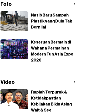
Foto
Nasib Baru Sampah
Plastik yang Dulu Tak
Bernilai
Keseruan Bermain di
Wahana Permainan
Modern Fun Asia Expo
2026
Video
Rupiah Terpuruk &
Ketidakpastian
Kebijakan Bikin Asing
Wait & See