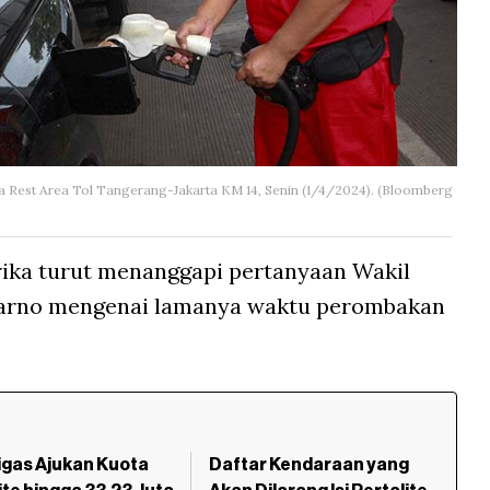
na Rest Area Tol Tangerang-Jakarta KM 14, Senin (1/4/2024). (Bloomberg
rika turut menanggapi pertanyaan Wakil
parno mengenai lamanya waktu perombakan
gas Ajukan Kuota
Daftar Kendaraan yang