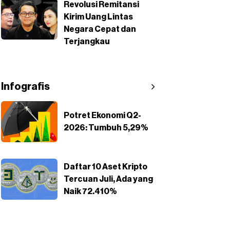
Revolusi Remitansi
Kirim Uang Lintas
Negara Cepat dan
Terjangkau
Infografis
Potret Ekonomi Q2-
2026: Tumbuh 5,29%
Daftar 10 Aset Kripto
Tercuan Juli, Ada yang
Naik 72.410%