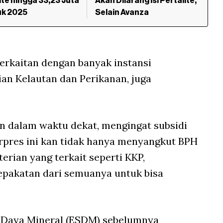
ite hingga 33,23 Juta
Akan Dilarang Isi Pertalite,
uk 2025
Selain Avanza
berkaitan dengan banyak instansi
an Kelautan dan Perikanan, juga
n dalam waktu dekat, mengingat subsidi
rpres ini kan tidak hanya menyangkut BPH
erian yang terkait seperti KKP,
epakatan dari semuanya untuk bisa
 Daya Mineral (ESDM) sebelumnya