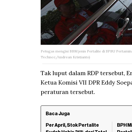
Petugas mengisi BBM jenis Pertalite di SPBU Pertami
Technoz/Andrean Kristianto)
Tak luput dalam RDP tersebut, E
Ketua Komisi VII DPR Eddy Soe
peraturan tersebut.
Baca Juga
Per April, Stok Pertalite
BPH Mi