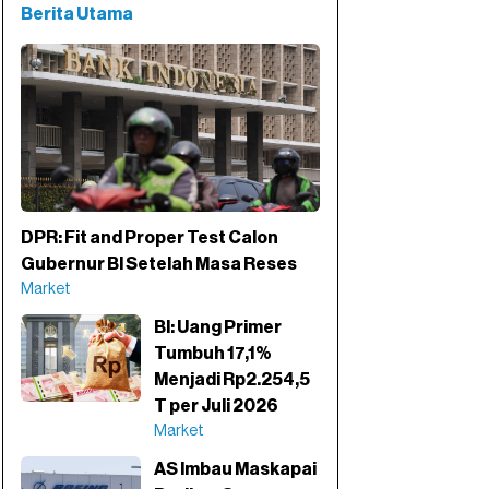
Berita Utama
DPR: Fit and Proper Test Calon
Gubernur BI Setelah Masa Reses
Market
BI: Uang Primer
Tumbuh 17,1%
Menjadi Rp2.254,5
T per Juli 2026
Market
AS Imbau Maskapai