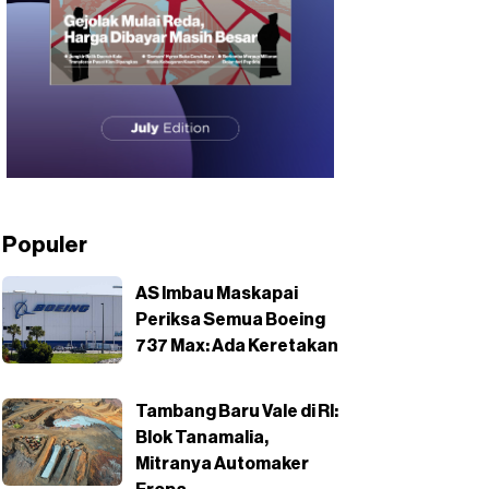
Populer
AS Imbau Maskapai
Periksa Semua Boeing
737 Max: Ada Keretakan
Tambang Baru Vale di RI:
Blok Tanamalia,
Mitranya Automaker