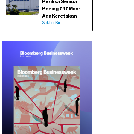
Periksa Semua
Boeing 737 Max:
Ada Keretakan
Sektor Riil