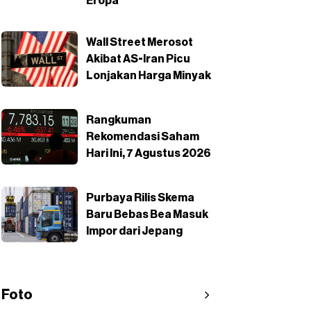
Eropa
Wall Street Merosot
Akibat AS-Iran Picu
Lonjakan Harga Minyak
Rangkuman
Rekomendasi Saham
Hari Ini, 7 Agustus 2026
Purbaya Rilis Skema
Baru Bebas Bea Masuk
Impor dari Jepang
Foto