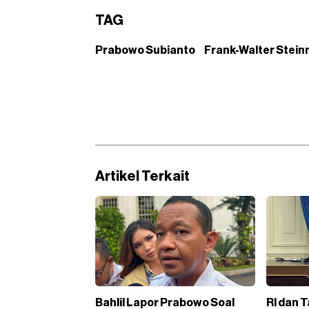
TAG
Prabowo Subianto
Frank-Walter Stein
Artikel Terkait
Bahlil Lapor Prabowo Soal
RI dan T