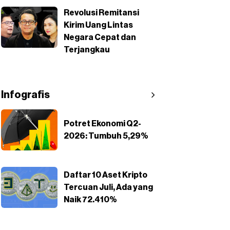
Revolusi Remitansi
Kirim Uang Lintas
Negara Cepat dan
Terjangkau
Infografis
Potret Ekonomi Q2-
2026: Tumbuh 5,29%
Daftar 10 Aset Kripto
Tercuan Juli, Ada yang
Naik 72.410%