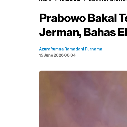
Prabowo Bakal T
Jerman, Bahas E
Azura Yumna Ramadani Purnama
15 June 2026 08:04