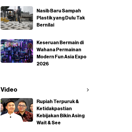
Nasib Baru Sampah
Plastik yang Dulu Tak
Bernilai
Keseruan Bermain di
Wahana Permainan
Modern Fun Asia Expo
2026
Video
Rupiah Terpuruk &
Ketidakpastian
Kebijakan Bikin Asing
Wait & See