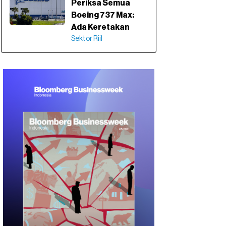
Periksa Semua
Boeing 737 Max:
Ada Keretakan
Sektor Riil