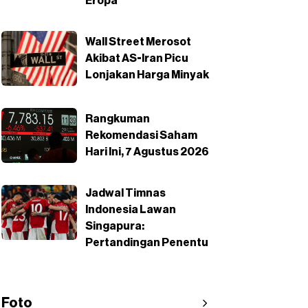
Eropa
Wall Street Merosot
Akibat AS-Iran Picu
Lonjakan Harga Minyak
Rangkuman
Rekomendasi Saham
Hari Ini, 7 Agustus 2026
Jadwal Timnas
Indonesia Lawan
Singapura:
Pertandingan Penentu
Foto