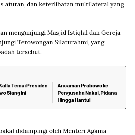
s aturan, dan keterlibatan multilateral yang
kan mengunjungi Masjid Istiqlal dan Gereja
njungi Terowongan Silaturahmi, yang
adah tersebut.
Kalla Temui Presiden
Ancaman Prabowo ke
o Siang Ini
Pengusaha Nakal, Pidana
Hingga Hantui
bakal didampingi oleh Menteri Agama