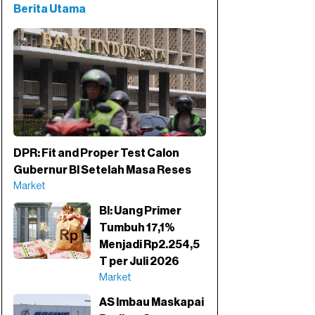
Berita Utama
DPR: Fit and Proper Test Calon
Gubernur BI Setelah Masa Reses
Market
BI: Uang Primer
Tumbuh 17,1%
Menjadi Rp2.254,5
T per Juli 2026
Market
AS Imbau Maskapai