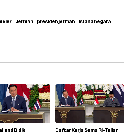
meier
Jerman
presiden jerman
istana negara
ailand Bidik
Daftar Kerja Sama RI-Tailan