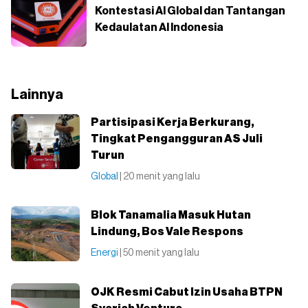
Kontestasi AI Global dan Tantangan
Kedaulatan AI Indonesia
Lainnya
Partisipasi Kerja Berkurang,
Tingkat Pengangguran AS Juli
Turun
Global
| 20 menit yang lalu
Blok Tanamalia Masuk Hutan
Lindung, Bos Vale Respons
Energi
| 50 menit yang lalu
OJK Resmi Cabut Izin Usaha BTPN