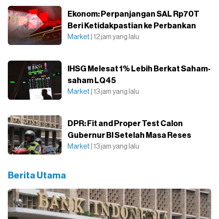
Ekonom: Perpanjangan SAL Rp70T
Beri Ketidakpastian ke Perbankan
Market
| 12 jam yang lalu
IHSG Melesat 1% Lebih Berkat Saham-
saham LQ45
Market
| 13 jam yang lalu
DPR: Fit and Proper Test Calon
Gubernur BI Setelah Masa Reses
Market
| 13 jam yang lalu
Berita Utama