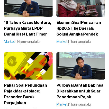
16 Tahun Kasus Montara,
Ekonom Soal Pencairan
Purbaya Minta LPDP
Rp20,5 T ke Daerah:
Danai Riset Laut Timor
Solusi Jangka Pendek
Market
| 14 jam yang lalu
Market
| 1 hari yang lalu
Pakar Soal Penundaan
Purbaya Bantah Babinsa
Pajak Marketplace:
Dikerahkan untuk Kejar
Preseden Buruk
Penerimaan Pajak
Perpajakan
Market
| 1 hari yang lalu