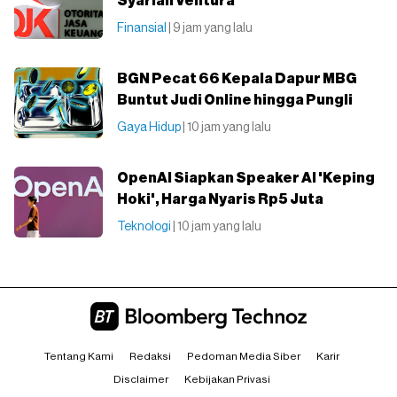
Syariah Ventura
Finansial
| 9 jam yang lalu
BGN Pecat 66 Kepala Dapur MBG
Buntut Judi Online hingga Pungli
Gaya Hidup
| 10 jam yang lalu
OpenAI Siapkan Speaker AI 'Keping
Hoki', Harga Nyaris Rp5 Juta
Teknologi
| 10 jam yang lalu
Tentang Kami
Redaksi
Pedoman Media Siber
Karir
Disclaimer
Kebijakan Privasi