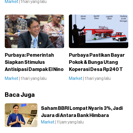
Market
| 1 hari yang lalu
Purbaya: Pemerintah
Purbaya Pastikan Bayar
Siapkan Stimulus
Pokok & Bunga Utang
Antisipasi Dampak El Nino
Koperasi Desa Rp240 T
Market
| 1 hari yang lalu
Market
| 1 hari yang lalu
Baca Juga
Saham BBRI Lompat Nyaris 3%, Jadi
Juara di Antara Bank Himbara
Market
| 11 jam yang lalu