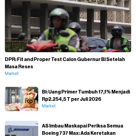
DPR: Fit and Proper Test Calon Gubernur BI Setelah
Masa Reses
Market
BI: Uang Primer Tumbuh 17,1% Menjadi
Rp2.254,5 T per Juli 2026
Market
AS Imbau Maskapai Periksa Semua
Boeing 737 Max: Ada Keretakan