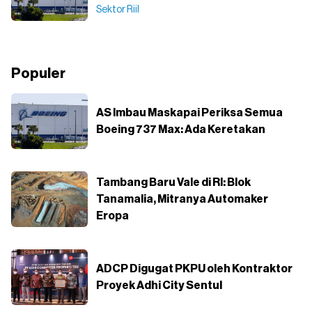
Sektor Riil
Populer
AS Imbau Maskapai Periksa Semua
Boeing 737 Max: Ada Keretakan
Tambang Baru Vale di RI: Blok
Tanamalia, Mitranya Automaker
Eropa
ADCP Digugat PKPU oleh Kontraktor
Proyek Adhi City Sentul