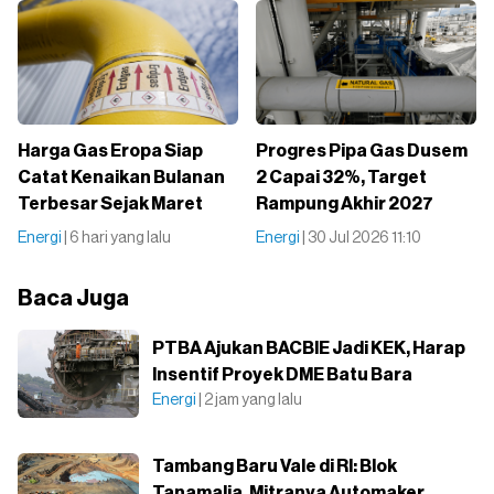
Harga Gas Eropa Siap
Progres Pipa Gas Dusem
Catat Kenaikan Bulanan
2 Capai 32%, Target
Terbesar Sejak Maret
Rampung Akhir 2027
Energi
| 6 hari yang lalu
Energi
| 30 Jul 2026 11:10
Baca Juga
PTBA Ajukan BACBIE Jadi KEK, Harap
Insentif Proyek DME Batu Bara
Energi
| 2 jam yang lalu
Tambang Baru Vale di RI: Blok
Tanamalia, Mitranya Automaker