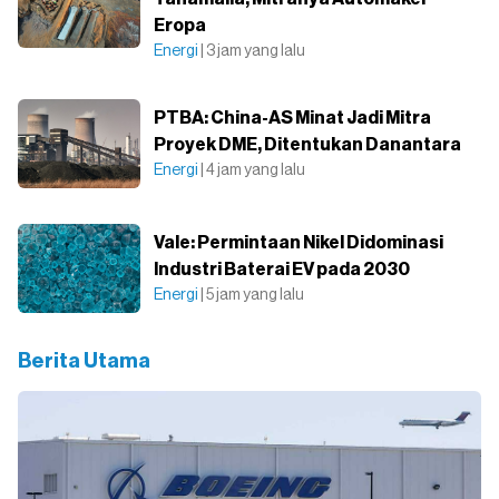
Eropa
Energi
| 3 jam yang lalu
PTBA: China-AS Minat Jadi Mitra
Proyek DME, Ditentukan Danantara
Energi
| 4 jam yang lalu
Vale: Permintaan Nikel Didominasi
Industri Baterai EV pada 2030
Energi
| 5 jam yang lalu
Berita Utama