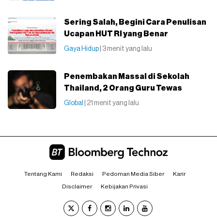
Sering Salah, Begini Cara Penulisan
Ucapan HUT RI yang Benar
Gaya Hidup
| 3 menit yang lalu
Penembakan Massal di Sekolah
Thailand, 2 Orang Guru Tewas
Global
| 21 menit yang lalu
Tentang Kami
Redaksi
Pedoman Media Siber
Karir
Disclaimer
Kebijakan Privasi