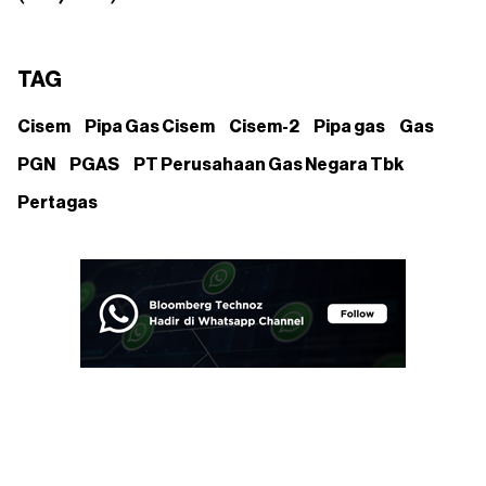
TAG
Cisem
Pipa Gas Cisem
Cisem-2
Pipa gas
Gas
PGN
PGAS
PT Perusahaan Gas Negara Tbk
Pertagas