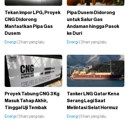
Tekan Impor LPG, Proyek
Pipa Dusem Didorong
CNG Didorong
untuk Salur Gas
Manfaatkan Pipa Gas
Andaman hingga Pasok
Dusem
ke Duri
Energi
| 2 hari yang lalu
Energi
| 3 hari yang lalu
Proyek Tabung CNG 3 Kg
Tanker LNG Qatar Kena
Masuk Tahap Akhir,
Serang Lagi Saat
Tinggal Uji Tembak
Melintasi Selat Hormuz
Energi
| 3 hari yang lalu
Energi
| 5 hari yang lalu