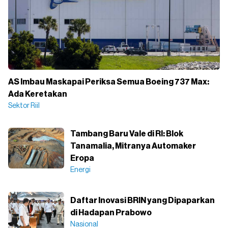
AS Imbau Maskapai Periksa Semua Boeing 737 Max:
Ada Keretakan
Sektor Riil
Tambang Baru Vale di RI: Blok
Tanamalia, Mitranya Automaker
Eropa
Energi
Daftar Inovasi BRIN yang Dipaparkan
di Hadapan Prabowo
Nasional