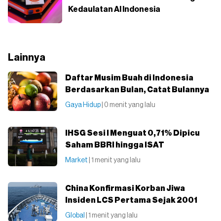
Kedaulatan AI Indonesia
Lainnya
Daftar Musim Buah di Indonesia
Berdasarkan Bulan, Catat Bulannya
Gaya Hidup
| 0 menit yang lalu
IHSG Sesi I Menguat 0,71% Dipicu
Saham BBRI hingga ISAT
Market
| 1 menit yang lalu
China Konfirmasi Korban Jiwa
Insiden LCS Pertama Sejak 2001
Global
| 1 menit yang lalu