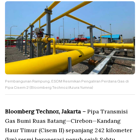
Pembangunan Rampung, ESDM Resmikan Pengaliran Perdana Gas di
Pipa Cisem 2 (Bloomberg Technoz/Azura Yumna)
Bloomberg Technoz, Jakarta –
Pipa Transmisi
Gas Bumi Ruas Batang—Cirebon—Kandang
Haur Timur (Cisem II) sepanjang 242 kilometer
(km) resmi beroperasi penuh sejak Sabtu