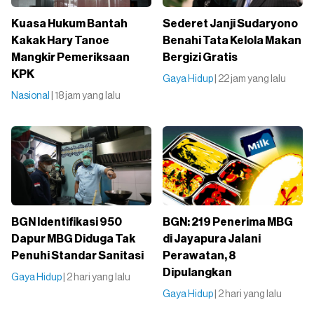
Kuasa Hukum Bantah
Sederet Janji Sudaryono
Kakak Hary Tanoe
Benahi Tata Kelola Makan
Mangkir Pemeriksaan
Bergizi Gratis
KPK
Gaya Hidup
| 22 jam yang lalu
Nasional
| 18 jam yang lalu
BGN Identifikasi 950
BGN: 219 Penerima MBG
Dapur MBG Diduga Tak
di Jayapura Jalani
Penuhi Standar Sanitasi
Perawatan, 8
Dipulangkan
Gaya Hidup
| 2 hari yang lalu
Gaya Hidup
| 2 hari yang lalu