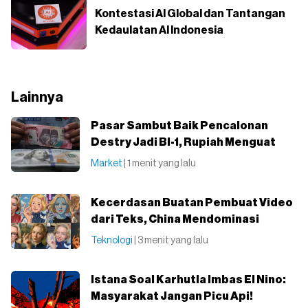
Kontestasi AI Global dan Tantangan
Kedaulatan AI Indonesia
Lainnya
Pasar Sambut Baik Pencalonan
Destry Jadi BI-1, Rupiah Menguat
Market
| 1 menit yang lalu
Kecerdasan Buatan Pembuat Video
dari Teks, China Mendominasi
Teknologi
| 3 menit yang lalu
Istana Soal Karhutla Imbas El Nino:
Masyarakat Jangan Picu Api!