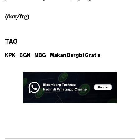
(dov/frg)
TAG
KPK
BGN
MBG
Makan Bergizi Gratis