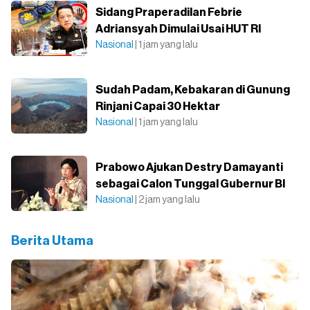
Sidang Praperadilan Febrie
Adriansyah Dimulai Usai HUT RI
Nasional
| 1 jam yang lalu
Sudah Padam, Kebakaran di Gunung
Rinjani Capai 30 Hektar
Nasional
| 1 jam yang lalu
Prabowo Ajukan Destry Damayanti
sebagai Calon Tunggal Gubernur BI
Nasional
| 2 jam yang lalu
Berita Utama