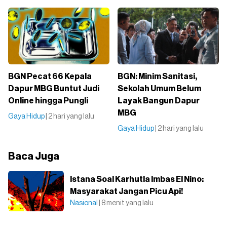
BGN Pecat 66 Kepala
BGN: Minim Sanitasi,
Dapur MBG Buntut Judi
Sekolah Umum Belum
Online hingga Pungli
Layak Bangun Dapur
MBG
Gaya Hidup
| 2 hari yang lalu
Gaya Hidup
| 2 hari yang lalu
Baca Juga
Istana Soal Karhutla Imbas El Nino:
Masyarakat Jangan Picu Api!
Nasional
| 8 menit yang lalu