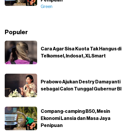
Green
Populer
Cara Agar Sisa Kuota Tak Hangus di
Telkomsel, Indosat, XLSmart
Prabowo Ajukan Destry Damayanti
sebagai Calon Tunggal Gubernur BI
Compang-camping B50, Mesin
Ekonomi Lansia dan Masa Jaya
Penipuan