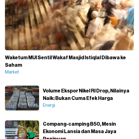
Waketum MUI Sentil Wakaf Masjid Istiqlal Dibawa ke
Saham
Market
Volume Ekspor Nikel RI Drop, Nilainya
Naik: Bukan Cuma Efek Harga
Energi
Compang-camping B50, Mesin
Ekonomi Lansia dan Masa Jaya
Penipuan