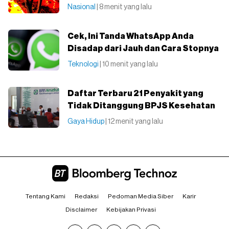
Nasional
| 8 menit yang lalu
Cek, Ini Tanda WhatsApp Anda
Disadap dari Jauh dan Cara Stopnya
Teknologi
| 10 menit yang lalu
Daftar Terbaru 21 Penyakit yang
Tidak Ditanggung BPJS Kesehatan
Gaya Hidup
| 12 menit yang lalu
Tentang Kami
Redaksi
Pedoman Media Siber
Karir
Disclaimer
Kebijakan Privasi