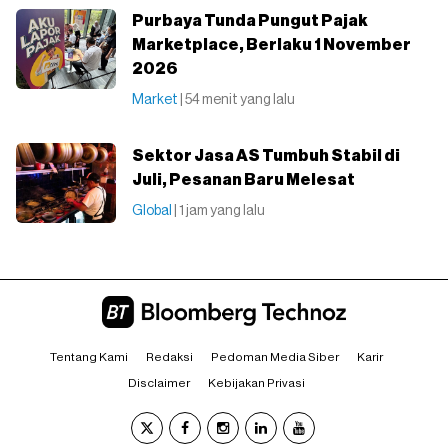
Purbaya Tunda Pungut Pajak
Marketplace, Berlaku 1 November
2026
Market
| 54 menit yang lalu
Sektor Jasa AS Tumbuh Stabil di
Juli, Pesanan Baru Melesat
Global
| 1 jam yang lalu
Tentang Kami
Redaksi
Pedoman Media Siber
Karir
Disclaimer
Kebijakan Privasi