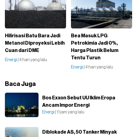
Hilirisasi Batu Bara Jadi
Bea Masuk LPG
Metanol Diproyeksi Lebih
Petrokimia Jadi 0%,
Cuan dari DME
Harga Plastik Belum
Tentu Turun
Energi
| 4 hari yang lalu
Energi
| 4 hari yang lalu
Baca Juga
Bos Exxon Sebut UU Iklim Eropa
Ancam Impor Energi
Energi
| 11 jam yang lalu
Diblokade AS, 50 Tanker Minyak