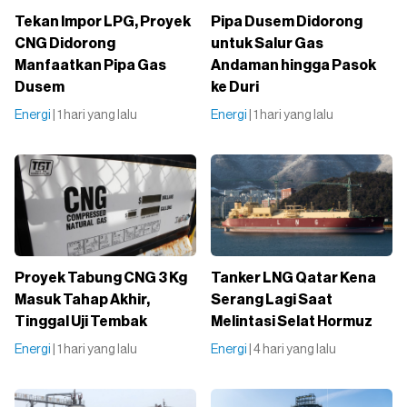
Tekan Impor LPG, Proyek
Pipa Dusem Didorong
CNG Didorong
untuk Salur Gas
Manfaatkan Pipa Gas
Andaman hingga Pasok
Dusem
ke Duri
Energi
| 1 hari yang lalu
Energi
| 1 hari yang lalu
Proyek Tabung CNG 3 Kg
Tanker LNG Qatar Kena
Masuk Tahap Akhir,
Serang Lagi Saat
Tinggal Uji Tembak
Melintasi Selat Hormuz
Energi
| 1 hari yang lalu
Energi
| 4 hari yang lalu