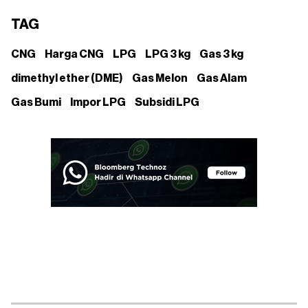
TAG
CNG
Harga CNG
LPG
LPG 3 kg
Gas 3 kg
dimethyl ether (DME)
Gas Melon
Gas Alam
Gas Bumi
Impor LPG
Subsidi LPG