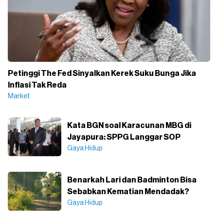
Petinggi The Fed Sinyalkan Kerek Suku Bunga Jika
Inflasi Tak Reda
Market
Kata BGN soal Karacunan MBG di
Jayapura: SPPG Langgar SOP
Gaya Hidup
Benarkah Lari dan Badminton Bisa
Sebabkan Kematian Mendadak?
Gaya Hidup