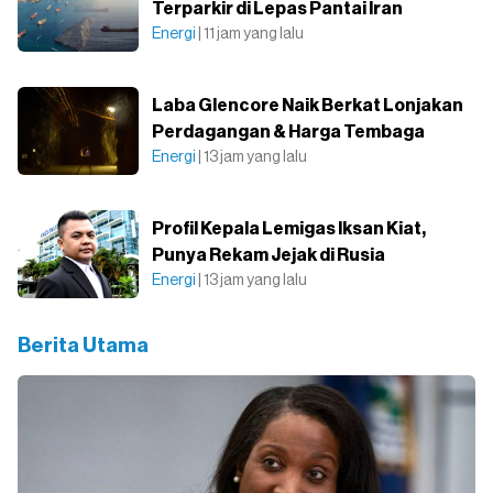
Terparkir di Lepas Pantai Iran
Energi
| 11 jam yang lalu
Laba Glencore Naik Berkat Lonjakan
Perdagangan & Harga Tembaga
Energi
| 13 jam yang lalu
Profil Kepala Lemigas Iksan Kiat,
Punya Rekam Jejak di Rusia
Energi
| 13 jam yang lalu
Berita Utama