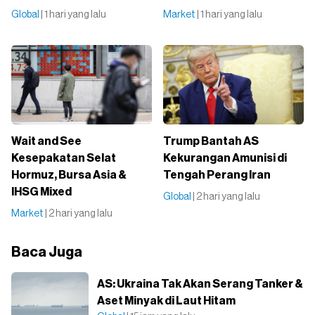
Global
| 1 hari yang lalu
Market
| 1 hari yang lalu
Wait and See
Trump Bantah AS
Kesepakatan Selat
Kekurangan Amunisi di
Hormuz, Bursa Asia &
Tengah Perang Iran
IHSG Mixed
Global
| 2 hari yang lalu
Market
| 2 hari yang lalu
Baca Juga
AS: Ukraina Tak Akan Serang Tanker &
Aset Minyak di Laut Hitam