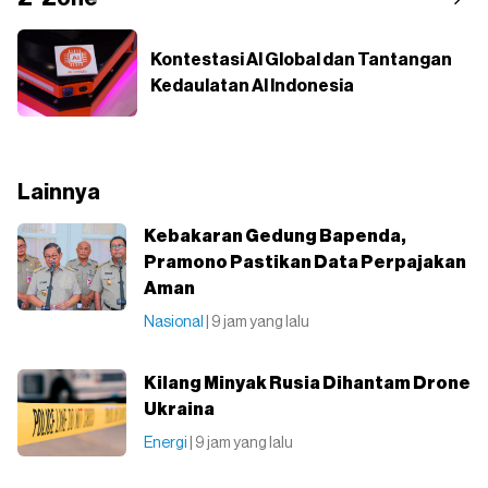
Kontestasi AI Global dan Tantangan
Kedaulatan AI Indonesia
Lainnya
Kebakaran Gedung Bapenda,
Pramono Pastikan Data Perpajakan
Aman
Nasional
| 9 jam yang lalu
Kilang Minyak Rusia Dihantam Drone
Ukraina
Energi
| 9 jam yang lalu