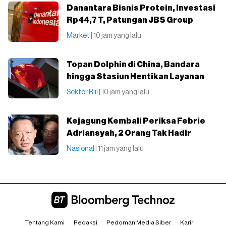
Danantara Bisnis Protein, Investasi
Rp44,7 T, Patungan JBS Group
Market
| 10 jam yang lalu
Topan Dolphin di China, Bandara
hingga Stasiun Hentikan Layanan
Sektor Riil
| 10 jam yang lalu
Kejagung Kembali Periksa Febrie
Adriansyah, 2 Orang Tak Hadir
Nasional
| 11 jam yang lalu
Tentang Kami
Redaksi
Pedoman Media Siber
Karir