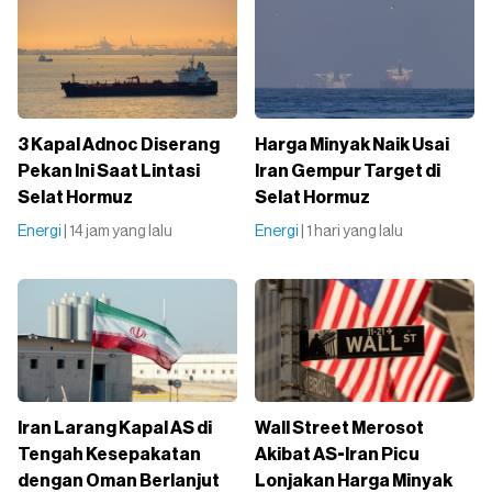
3 Kapal Adnoc Diserang
Harga Minyak Naik Usai
Pekan Ini Saat Lintasi
Iran Gempur Target di
Selat Hormuz
Selat Hormuz
Energi
| 14 jam yang lalu
Energi
| 1 hari yang lalu
Iran Larang Kapal AS di
Wall Street Merosot
Tengah Kesepakatan
Akibat AS-Iran Picu
dengan Oman Berlanjut
Lonjakan Harga Minyak