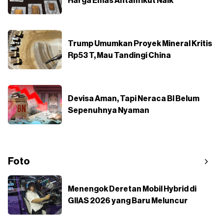
Harga Emas Antam Ikut Naik
Trump Umumkan Proyek Mineral Kritis
Rp53 T, Mau Tandingi China
Devisa Aman, Tapi Neraca BI Belum
Sepenuhnya Nyaman
Foto
Menengok Deretan Mobil Hybrid di
GIIAS 2026 yang Baru Meluncur