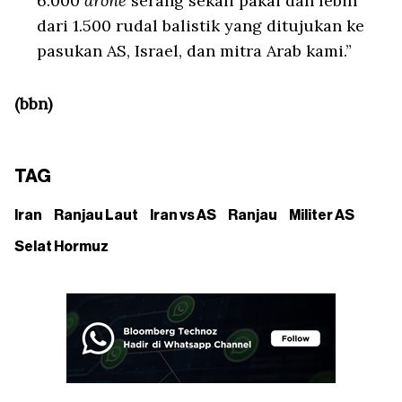
6.000
drone
serang sekali pakai dan lebih
dari 1.500 rudal balistik yang ditujukan ke
pasukan AS, Israel, dan mitra Arab kami.”
(bbn)
TAG
Iran
Ranjau Laut
Iran vs AS
Ranjau
Militer AS
Selat Hormuz