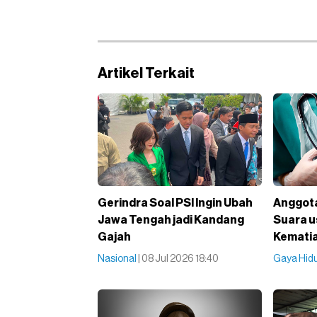
Artikel Terkait
Gerindra Soal PSI Ingin Ubah
Anggot
Jawa Tengah jadi Kandang
Suara u
Gajah
Kematia
Nasional
| 08 Jul 2026 18:40
Gaya Hid