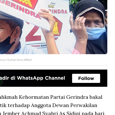
oz/ Sultan Ibnu Affan)
hkmah Kehormatan Partai Gerindra bakal
tik terhadap Anggota Dewan Perwakilan
 Jember Achmad Syahri As Sidiqi pada hari