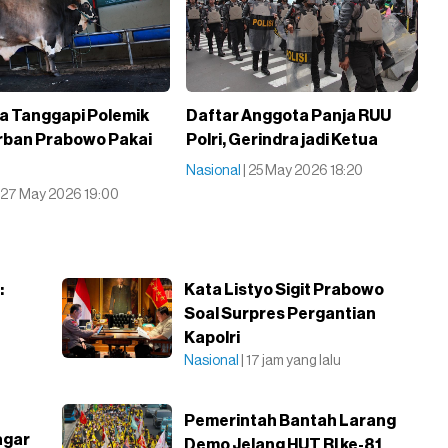
a Tanggapi Polemik
Daftar Anggota Panja RUU
rban Prabowo Pakai
Polri, Gerindra jadi Ketua
Nasional
| 25 May 2026 18:20
| 27 May 2026 19:00
:
Kata Listyo Sigit Prabowo
n
Soal Surpres Pergantian
Kapolri
Nasional
| 17 jam yang lalu
Pemerintah Bantah Larang
agar
Demo Jelang HUT RI ke-81