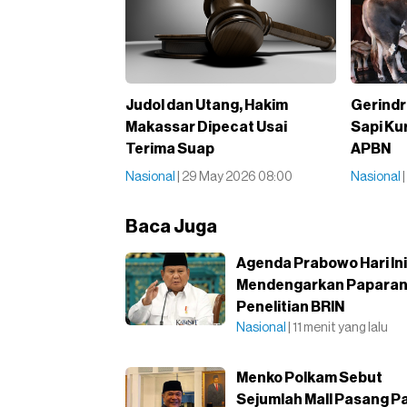
Judol dan Utang, Hakim
Gerindr
Makassar Dipecat Usai
Sapi Ku
Terima Suap
APBN
Nasional
| 29 May 2026 08:00
Nasional
Baca Juga
Agenda Prabowo Hari Ini
Mendengarkan Papara
Penelitian BRIN
Nasional
| 11 menit yang lalu
Menko Polkam Sebut
Sejumlah Mall Pasang P