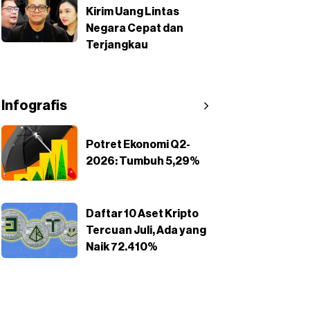
Kirim Uang Lintas
Negara Cepat dan
Terjangkau
Infografis
Potret Ekonomi Q2-
2026: Tumbuh 5,29%
Daftar 10 Aset Kripto
Tercuan Juli, Ada yang
Naik 72.410%