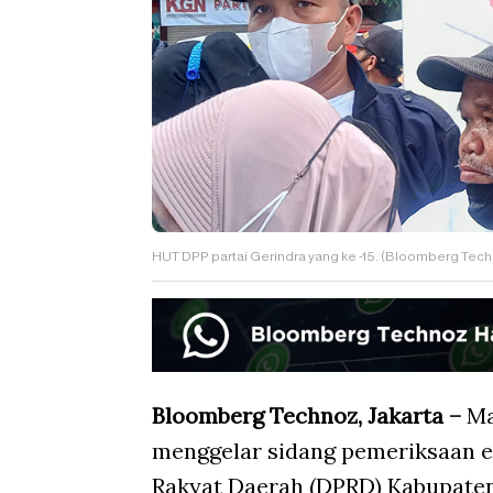
HUT DPP partai Gerindra yang ke -15. (Bloomberg Techn
Bloomberg Technoz, Jakarta –
Ma
menggelar sidang pemeriksaan e
Rakyat Daerah (DPRD) Kabupaten