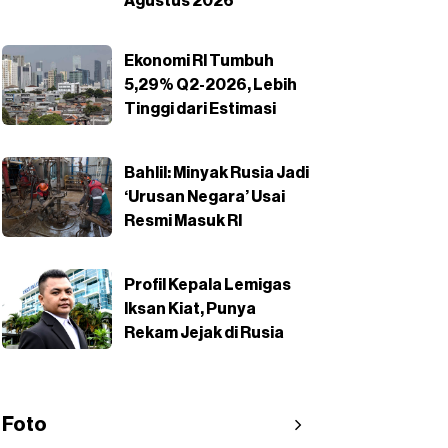
Agustus 2026
Ekonomi RI Tumbuh
5,29% Q2-2026, Lebih
Tinggi dari Estimasi
Bahlil: Minyak Rusia Jadi
‘Urusan Negara’ Usai
Resmi Masuk RI
Profil Kepala Lemigas
Iksan Kiat, Punya
Rekam Jejak di Rusia
Foto