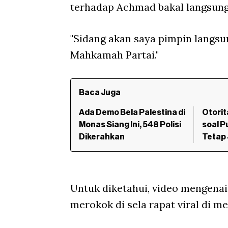
terhadap Achmad bakal langsung 
"Sidang akan saya pimpin langsu
Mahkamah Partai."
Baca Juga
Ada Demo Bela Palestina di
Otorit
Monas Siang Ini, 548 Polisi
soal P
Dikerahkan
Tetap
Untuk diketahui, video mengena
merokok di sela rapat viral di me