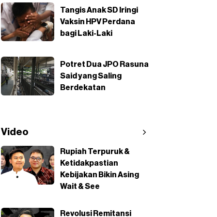
Tangis Anak SD Iringi
Vaksin HPV Perdana
bagi Laki-Laki
Potret Dua JPO Rasuna
Said yang Saling
Berdekatan
Video
Rupiah Terpuruk &
Ketidakpastian
Kebijakan Bikin Asing
Wait & See
Revolusi Remitansi