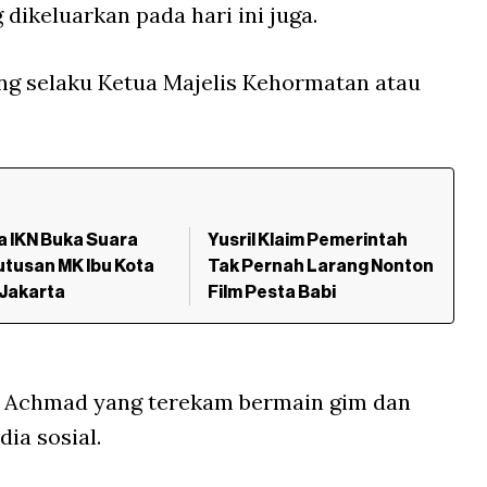
dikeluarkan pada hari ini juga.
ng selaku Ketua Majelis Kehormatan atau
a IKN Buka Suara
Yusril Klaim Pemerintah
utusan MK Ibu Kota
Tak Pernah Larang Nonton
 Jakarta
Film Pesta Babi
i Achmad yang terekam bermain gim dan
dia sosial.