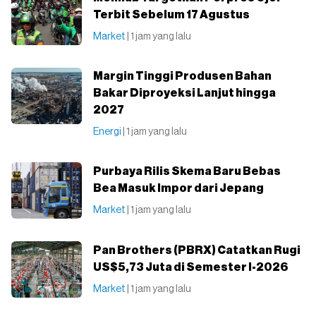
Terbit Sebelum 17 Agustus
Market
| 1 jam yang lalu
Margin Tinggi Produsen Bahan
Bakar Diproyeksi Lanjut hingga
2027
Energi
| 1 jam yang lalu
Purbaya Rilis Skema Baru Bebas
Bea Masuk Impor dari Jepang
Market
| 1 jam yang lalu
Pan Brothers (PBRX) Catatkan Rugi
US$5,73 Juta di Semester I-2026
Market
| 1 jam yang lalu