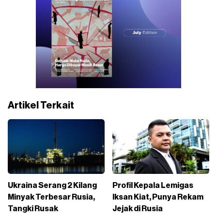
Artikel Terkait
Ukraina Serang 2 Kilang
Profil Kepala Lemigas
Minyak Terbesar Rusia,
Iksan Kiat, Punya Rekam
Tangki Rusak
Jejak di Rusia