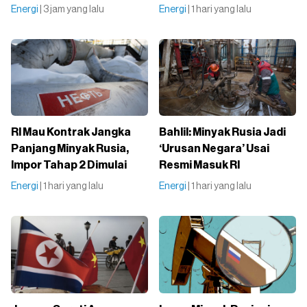
Energi
| 3 jam yang lalu
Energi
| 1 hari yang lalu
RI Mau Kontrak Jangka
Bahlil: Minyak Rusia Jadi
Panjang Minyak Rusia,
‘Urusan Negara’ Usai
Impor Tahap 2 Dimulai
Resmi Masuk RI
Energi
| 1 hari yang lalu
Energi
| 1 hari yang lalu