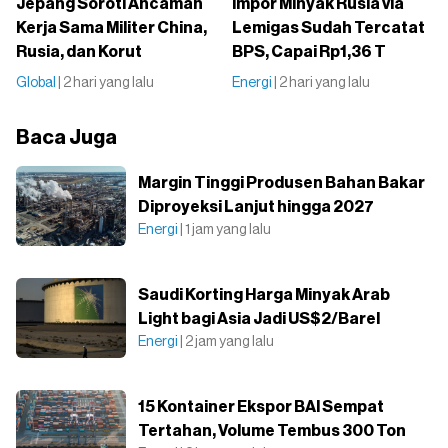
Jepang Soroti Ancaman
Impor Minyak Rusia via
Kerja Sama Militer China,
Lemigas Sudah Tercatat
Rusia, dan Korut
BPS, Capai Rp1,36 T
Global
| 2 hari yang lalu
Energi
| 2 hari yang lalu
Baca Juga
Margin Tinggi Produsen Bahan Bakar
Diproyeksi Lanjut hingga 2027
Energi
| 1 jam yang lalu
Saudi Korting Harga Minyak Arab
Light bagi Asia Jadi US$2/Barel
Energi
| 2 jam yang lalu
15 Kontainer Ekspor BAI Sempat
Tertahan, Volume Tembus 300 Ton