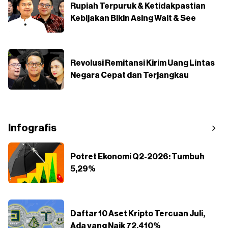
Rupiah Terpuruk & Ketidakpastian
Kebijakan Bikin Asing Wait & See
Revolusi Remitansi Kirim Uang Lintas
Negara Cepat dan Terjangkau
Infografis
Potret Ekonomi Q2-2026: Tumbuh
5,29%
Daftar 10 Aset Kripto Tercuan Juli,
Ada yang Naik 72.410%