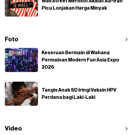
Wall Street Merosot Akibat AS-Iran
Picu Lonjakan Harga Minyak
Foto
Keseruan Bermain di Wahana
Permainan Modern Fun Asia Expo
2026
Tangis Anak SD Iringi Vaksin HPV
Perdana bagi Laki-Laki
Video