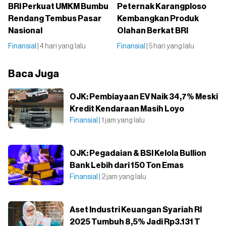
BRI Perkuat UMKM Bumbu
Peternak Karangploso
Rendang Tembus Pasar
Kembangkan Produk
Nasional
Olahan Berkat BRI
Finansial
| 4 hari yang lalu
Finansial
| 5 hari yang lalu
Baca Juga
OJK: Pembiayaan EV Naik 34,7% Meski
Kredit Kendaraan Masih Loyo
Finansial
| 1 jam yang lalu
OJK: Pegadaian & BSI Kelola Bullion
Bank Lebih dari 150 Ton Emas
Finansial
| 2 jam yang lalu
Aset Industri Keuangan Syariah RI
2025 Tumbuh 8,5% Jadi Rp3.131 T