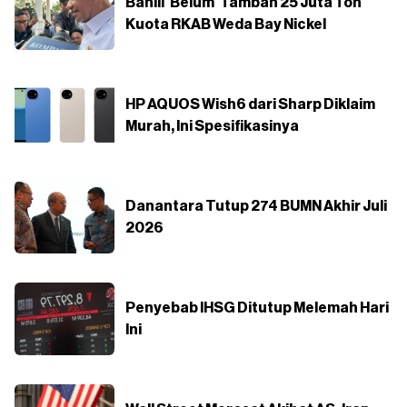
Bahlil 'Belum' Tambah 25 Juta Ton
Kuota RKAB Weda Bay Nickel
HP AQUOS Wish6 dari Sharp Diklaim
Murah, Ini Spesifikasinya
Danantara Tutup 274 BUMN Akhir Juli
2026
Penyebab IHSG Ditutup Melemah Hari
Ini