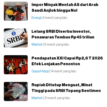
Impor Minyak Mentah AS dari Arab
Saudi Anjlok hingga Nol
Energi
| 4 menit yang lalu
Lelang SRBI Diserbu Investor,
Penawaran Tembus Rp45 triliun
Market
| 6 menit yang lalu
Pendapatan XXI Capai Rp2,6 T 2026
Efek Lonjakan Penonton
Gaya Hidup
| 14 menit yang lalu
Rupiah Ditutup Menguat, Minat
Tinggi pada SRBI Topang Sentimen
Market
| 21 menit yang lalu