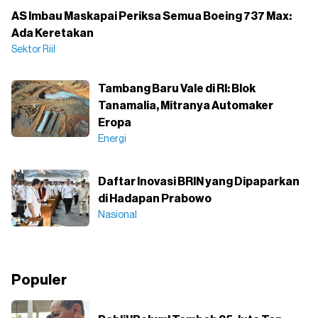
AS Imbau Maskapai Periksa Semua Boeing 737 Max:
Ada Keretakan
Sektor Riil
Tambang Baru Vale di RI: Blok
Tanamalia, Mitranya Automaker
Eropa
Energi
Daftar Inovasi BRIN yang Dipaparkan
di Hadapan Prabowo
Nasional
Populer