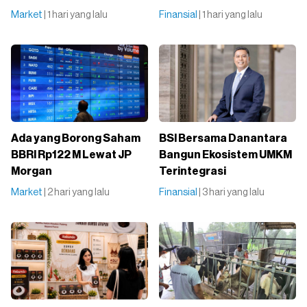
Market
| 1 hari yang lalu
Finansial
| 1 hari yang lalu
Ada yang Borong Saham
BSI Bersama Danantara
BBRI Rp122 M Lewat JP
Bangun Ekosistem UMKM
Morgan
Terintegrasi
Market
| 2 hari yang lalu
Finansial
| 3 hari yang lalu