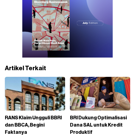
Artikel Terkait
RANS Klaim Ungguli BBRI
BRI Dukung Optimalisasi
dan BBCA, Begini
Dana SAL untuk Kredit
Faktanya
Produktif