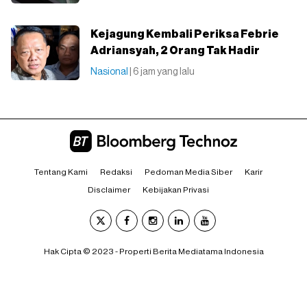
Kejagung Kembali Periksa Febrie
Adriansyah, 2 Orang Tak Hadir
Nasional
| 6 jam yang lalu
Tentang Kami
Redaksi
Pedoman Media Siber
Karir
Disclaimer
Kebijakan Privasi
Hak Cipta © 2023 - Properti Berita Mediatama Indonesia