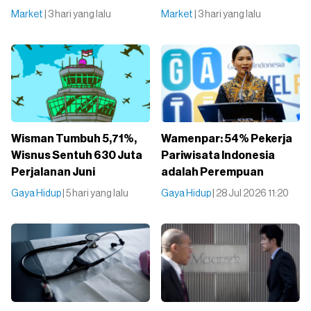
Market
| 3 hari yang lalu
Market
| 3 hari yang lalu
Wisman Tumbuh 5,71%,
Wamenpar: 54% Pekerja
Wisnus Sentuh 630 Juta
Pariwisata Indonesia
Perjalanan Juni
adalah Perempuan
Gaya Hidup
| 5 hari yang lalu
Gaya Hidup
| 28 Jul 2026 11:20