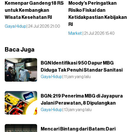
Kemenpar Gandeng 18 RS
Moody’s Peringatkan
untuk Kembangkan
Risiko Fiskal dan
Wisata Kesehatan RI
Ketidakpastian Kebijakan
RI
Gaya Hidup
| 24 Jul 2026 21:00
Market
| 21 Jul 2026 15:40
Baca Juga
BGN Identifikasi 950 Dapur MBG
Diduga Tak Penuhi Standar Sanitasi
Gaya Hidup
| 11 jam yang lalu
BGN: 219 Penerima MBG di Jayapura
Jalani Perawatan, 8 Dipulangkan
Gaya Hidup
| 13 jam yang lalu
Mencari Bintang dari Batam: Dari