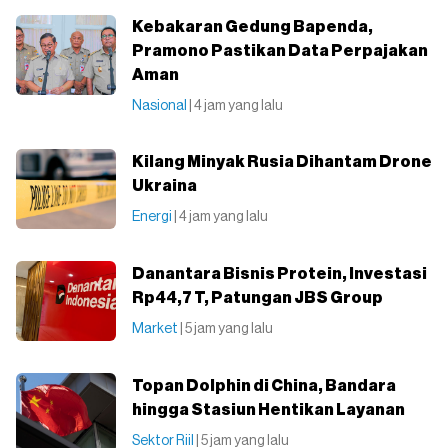
Kebakaran Gedung Bapenda,
Pramono Pastikan Data Perpajakan
Aman
Nasional
| 4 jam yang lalu
Kilang Minyak Rusia Dihantam Drone
Ukraina
Energi
| 4 jam yang lalu
Danantara Bisnis Protein, Investasi
Rp44,7 T, Patungan JBS Group
Market
| 5 jam yang lalu
Topan Dolphin di China, Bandara
hingga Stasiun Hentikan Layanan
Sektor Riil
| 5 jam yang lalu