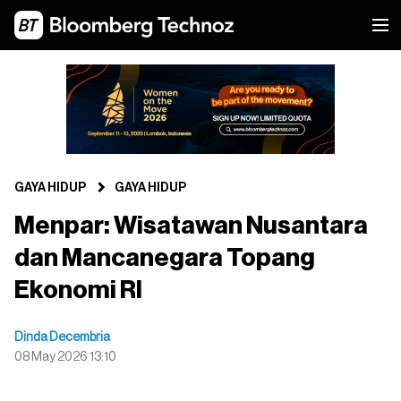
GAYA HIDUP
GAYA HIDUP
Menpar: Wisatawan Nusantara
dan Mancanegara Topang
Ekonomi RI
Dinda Decembria
08 May 2026 13:10