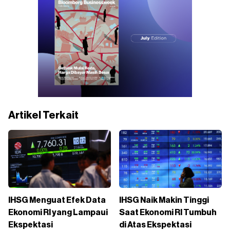
Artikel Terkait
IHSG Menguat Efek Data
IHSG Naik Makin Tinggi
Ekonomi RI yang Lampaui
Saat Ekonomi RI Tumbuh
Ekspektasi
di Atas Ekspektasi