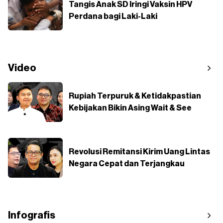
Tangis Anak SD Iringi Vaksin HPV
Perdana bagi Laki-Laki
Video
Rupiah Terpuruk & Ketidakpastian
Kebijakan Bikin Asing Wait & See
Revolusi Remitansi Kirim Uang Lintas
Negara Cepat dan Terjangkau
Infografis