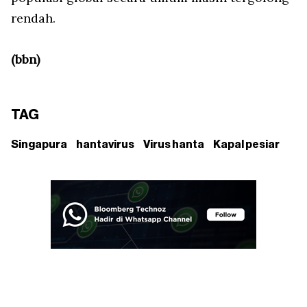
rendah.
(bbn)
TAG
Singapura
hantavirus
Virus hanta
Kapal pesiar