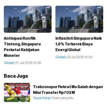
Antisipasi Konflik
Inflasi Inti Singapura Naik
Timteng, Singapura
1,6% Terkerek Biaya
Perketat Kebijakan
Energi Global
Moneter
Global
| 23 Jul 2026 14:00
Global
| 27 Jul 2026 10:30
Baca Juga
Trabzonspor Rekrut Mo Salah dengan
Nilai Transfer Rp703 M
Gaya Hidup
| 11 jam yang lalu