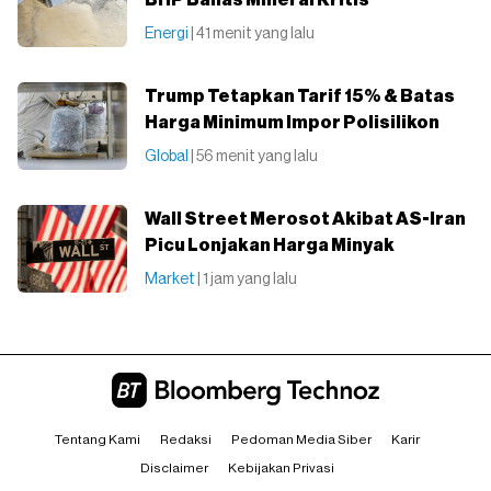
BHP Bahas Mineral Kritis
Energi
| 41 menit yang lalu
Trump Tetapkan Tarif 15% & Batas
Harga Minimum Impor Polisilikon
Global
| 56 menit yang lalu
Wall Street Merosot Akibat AS-Iran
Picu Lonjakan Harga Minyak
Market
| 1 jam yang lalu
Tentang Kami
Redaksi
Pedoman Media Siber
Karir
Disclaimer
Kebijakan Privasi