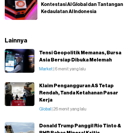
Kontestasi AI Global dan Tantangan
Kedaulatan AI Indonesia
Lainnya
Tensi Geopolitik Memanas, Bursa
Asia Bersiap Dibuka Melemah
Market
| 6 menit yang lalu
Klaim Pengangguran AS Tetap
Rendah, Tanda Ketahanan Pasar
Kerja
Global
| 26 menit yang lalu
Donald Trump Panggil Rio Tinto &