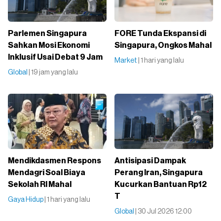
Parlemen Singapura
FORE Tunda Ekspansi di
Sahkan Mosi Ekonomi
Singapura, Ongkos Mahal
Inklusif Usai Debat 9 Jam
Market
| 1 hari yang lalu
Global
| 19 jam yang lalu
Mendikdasmen Respons
Antisipasi Dampak
Mendagri Soal Biaya
Perang Iran, Singapura
Sekolah RI Mahal
Kucurkan Bantuan Rp12
T
Gaya Hidup
| 1 hari yang lalu
Global
| 30 Jul 2026 12:00