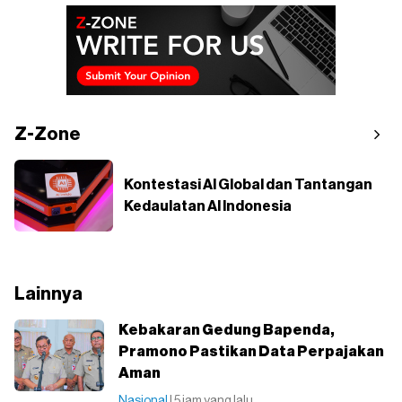
Z-Zone
Kontestasi AI Global dan Tantangan
Kedaulatan AI Indonesia
Lainnya
Kebakaran Gedung Bapenda,
Pramono Pastikan Data Perpajakan
Aman
Nasional
| 5 jam yang lalu