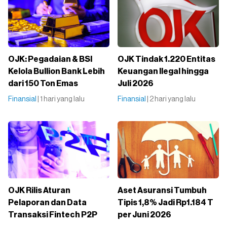
OJK: Pegadaian & BSI
OJK Tindak 1.220 Entitas
Kelola Bullion Bank Lebih
Keuangan Ilegal hingga
dari 150 Ton Emas
Juli 2026
Finansial
| 1 hari yang lalu
Finansial
| 2 hari yang lalu
OJK Rilis Aturan
Aset Asuransi Tumbuh
Pelaporan dan Data
Tipis 1,8% Jadi Rp1.184 T
Transaksi Fintech P2P
per Juni 2026