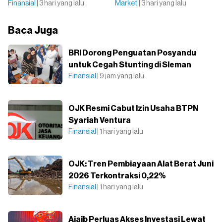
Finansial
| 3 hari yang lalu
Market
| 3 hari yang lalu
Baca Juga
BRI Dorong Penguatan Posyandu
untuk Cegah Stunting di Sleman
Finansial
| 9 jam yang lalu
OJK Resmi Cabut Izin Usaha BTPN
Syariah Ventura
Finansial
| 1 hari yang lalu
OJK: Tren Pembiayaan Alat Berat Juni
2026 Terkontraksi 0,22%
Finansial
| 1 hari yang lalu
Ajaib Perluas Akses Investasi Lewat