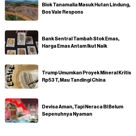
Blok Tanamalia Masuk Hutan Lindung,
Bos Vale Respons
Bank Sentral Tambah Stok Emas,
Harga Emas Antam Ikut Naik
Trump Umumkan Proyek Mineral Kritis
Rp53 T, Mau Tandingi China
Devisa Aman, Tapi Neraca BI Belum
Sepenuhnya Nyaman