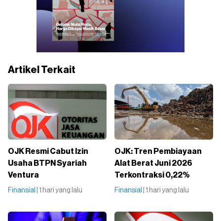
Artikel Terkait
OJK Resmi Cabut Izin
OJK: Tren Pembiayaan
Usaha BTPN Syariah
Alat Berat Juni 2026
Ventura
Terkontraksi 0,22%
Finansial
| 1 hari yang lalu
Finansial
| 1 hari yang lalu