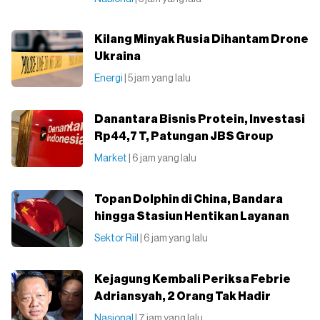
Kilang Minyak Rusia Dihantam Drone
Ukraina
Energi
| 5 jam yang lalu
Danantara Bisnis Protein, Investasi
Rp44,7 T, Patungan JBS Group
Market
| 6 jam yang lalu
Topan Dolphin di China, Bandara
hingga Stasiun Hentikan Layanan
Sektor Riil
| 6 jam yang lalu
Kejagung Kembali Periksa Febrie
Adriansyah, 2 Orang Tak Hadir
Nasional
| 7 jam yang lalu