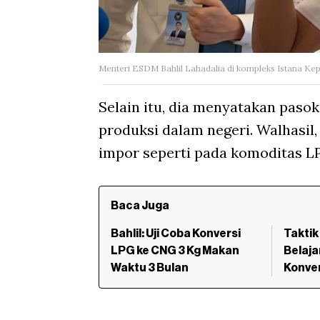
Menteri ESDM Bahlil Lahadalia di kompleks Istana K
Selain itu, dia menyatakan paso
produksi dalam negeri. Walhasil
impor seperti pada komoditas L
Baca Juga
Bahlil: Uji Coba Konversi
Taktik
LPG ke CNG 3 Kg Makan
Belaja
Waktu 3 Bulan
Konve