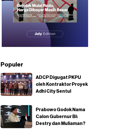
Populer
ADCP Digugat PKPU
oleh Kontraktor Proyek
Adhi City Sentul
Prabowo Godok Nama
Calon Gubernur BI:
Destry dan Muliaman?