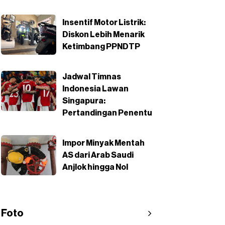
Insentif Motor Listrik:
Diskon Lebih Menarik
Ketimbang PPNDTP
Jadwal Timnas
Indonesia Lawan
Singapura:
Pertandingan Penentu
Impor Minyak Mentah
AS dari Arab Saudi
Anjlok hingga Nol
Foto