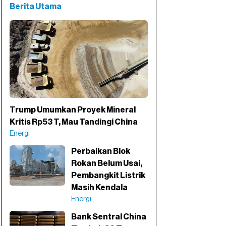
Berita Utama
Trump Umumkan Proyek Mineral
Kritis Rp53 T, Mau Tandingi China
Energi
Perbaikan Blok
Rokan Belum Usai,
Pembangkit Listrik
Masih Kendala
Energi
Bank Sentral China