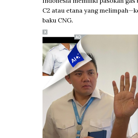
Indonesia memiliki pasokan gas
C2 atau etana yang melimpah—k
baku CNG.
X