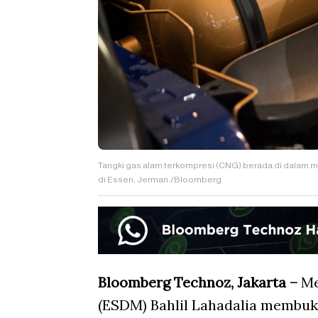
Tangki gas alam terkompresi (CNG) berada di dalam m
di Essen, Jerman./Bloomberg
Bloomberg Technoz, Jakarta –
Me
(ESDM) Bahlil Lahadalia membuk