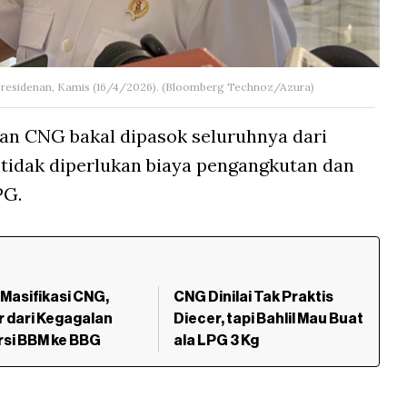
epresidenan, Kamis (16/4/2026). (Bloomberg Technoz/Azura)
kan CNG bakal dipasok seluruhnya dari
, tidak diperlukan biaya pengangkutan dan
PG.
 Masifikasi CNG,
CNG Dinilai Tak Praktis
r dari Kegagalan
Diecer, tapi Bahlil Mau Buat
rsi BBM ke BBG
ala LPG 3 Kg