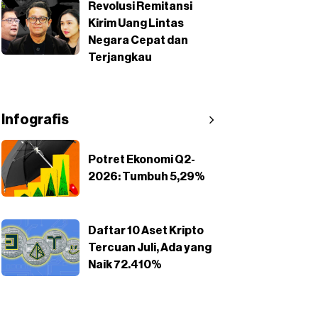
Revolusi Remitansi
Kirim Uang Lintas
Negara Cepat dan
Terjangkau
Infografis
Potret Ekonomi Q2-
2026: Tumbuh 5,29%
Daftar 10 Aset Kripto
Tercuan Juli, Ada yang
Naik 72.410%