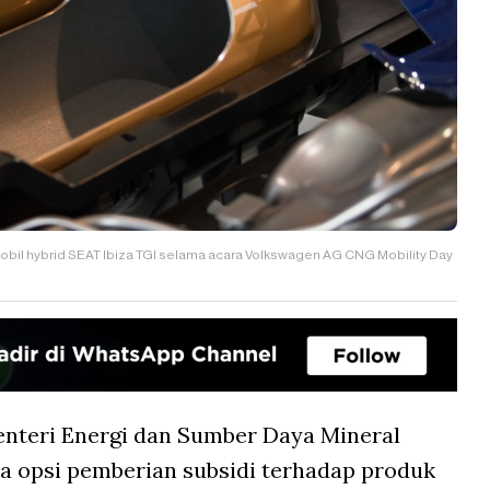
obil hybrid SEAT Ibiza TGI selama acara Volkswagen AG CNG Mobility Day
nteri Energi dan Sumber Daya Mineral
a opsi pemberian subsidi terhadap produk