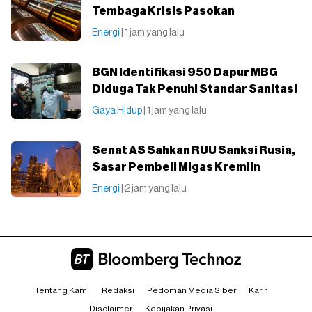
Tembaga Krisis Pasokan
Energi
| 1 jam yang lalu
BGN Identifikasi 950 Dapur MBG
Diduga Tak Penuhi Standar Sanitasi
Gaya Hidup
| 1 jam yang lalu
Senat AS Sahkan RUU Sanksi Rusia,
Sasar Pembeli Migas Kremlin
Energi
| 2 jam yang lalu
Tentang Kami
Redaksi
Pedoman Media Siber
Karir
Disclaimer
Kebijakan Privasi