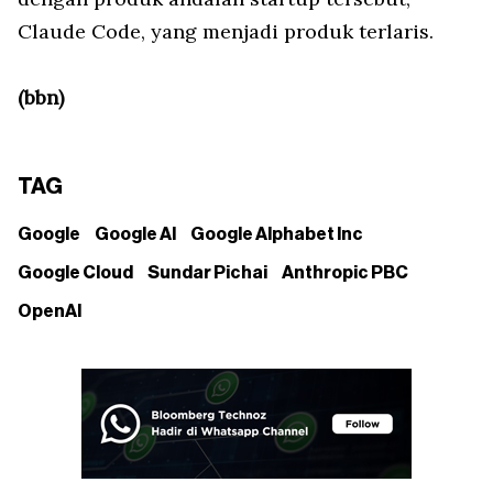
Claude Code, yang menjadi produk terlaris.
(bbn)
TAG
Google
Google AI
Google Alphabet Inc
Google Cloud
Sundar Pichai
Anthropic PBC
OpenAI