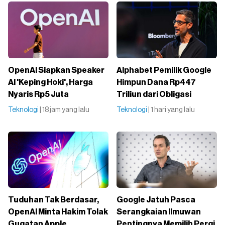
OpenAI Siapkan Speaker
Alphabet Pemilik Google
AI 'Keping Hoki', Harga
Himpun Dana Rp447
Nyaris Rp5 Juta
Triliun dari Obligasi
Teknologi
| 18 jam yang lalu
Teknologi
| 1 hari yang lalu
Tuduhan Tak Berdasar,
Google Jatuh Pasca
OpenAI Minta Hakim Tolak
Serangkaian Ilmuwan
Gugatan Apple
Pentingnya Memilih Pergi