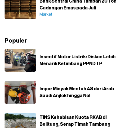
Bank Sentral China Tambah 20 Ton
Cadangan Emas pada Juli
Market
Populer
Insentif Motor Listrik: Diskon Lebih
Menarik Ketimbang PPNDTP
Impor Minyak Mentah AS dari Arab
Saudi Anjlok hingga Nol
TINS Kehabisan Kuota RKAB di
Belitung, Serap Timah Tambang