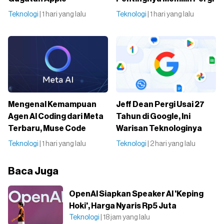
Teknologi
| 1 hari yang lalu
Teknologi
| 1 hari yang lalu
Mengenal Kemampuan
Jeff Dean Pergi Usai 27
Agen AI Coding dari Meta
Tahun di Google, Ini
Terbaru, Muse Code
Warisan Teknologinya
Teknologi
| 1 hari yang lalu
Teknologi
| 2 hari yang lalu
Baca Juga
OpenAI Siapkan Speaker AI 'Keping
Hoki', Harga Nyaris Rp5 Juta
Teknologi
| 18 jam yang lalu