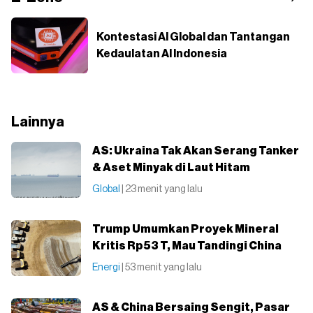
Kontestasi AI Global dan Tantangan
Kedaulatan AI Indonesia
Lainnya
AS: Ukraina Tak Akan Serang Tanker
& Aset Minyak di Laut Hitam
Global
| 23 menit yang lalu
Trump Umumkan Proyek Mineral
Kritis Rp53 T, Mau Tandingi China
Energi
| 53 menit yang lalu
AS & China Bersaing Sengit, Pasar