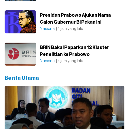
Presiden Prabowo Ajukan Nama
Calon Gubernur BI Pekan Ini
Nasional
| 4 jam yang lalu
BRIN Bakal Paparkan 12 Klaster
Penelitian ke Prabowo
Nasional
| 4 jam yang lalu
Berita Utama