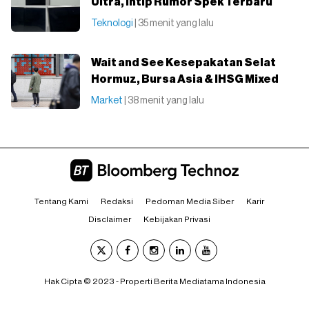
Ultra, Intip Rumor Spek Terbaru
Teknologi
| 35 menit yang lalu
Wait and See Kesepakatan Selat
Hormuz, Bursa Asia & IHSG Mixed
Market
| 38 menit yang lalu
Tentang Kami
Redaksi
Pedoman Media Siber
Karir
Disclaimer
Kebijakan Privasi
Hak Cipta © 2023 - Properti Berita Mediatama Indonesia