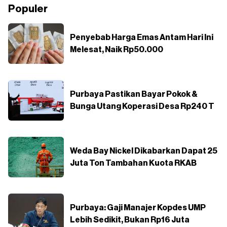
Populer
Penyebab Harga Emas Antam Hari Ini
Melesat, Naik Rp50.000
Purbaya Pastikan Bayar Pokok &
Bunga Utang Koperasi Desa Rp240 T
Weda Bay Nickel Dikabarkan Dapat 25
Juta Ton Tambahan Kuota RKAB
Purbaya: Gaji Manajer Kopdes UMP
Lebih Sedikit, Bukan Rp16 Juta