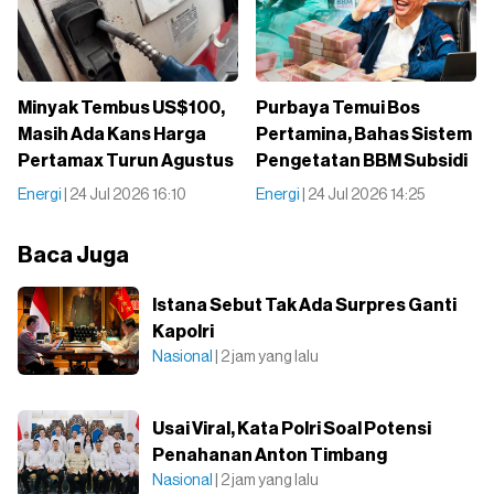
Minyak Tembus US$100,
Purbaya Temui Bos
Masih Ada Kans Harga
Pertamina, Bahas Sistem
Pertamax Turun Agustus
Pengetatan BBM Subsidi
Energi
| 24 Jul 2026 16:10
Energi
| 24 Jul 2026 14:25
Baca Juga
Istana Sebut Tak Ada Surpres Ganti
Kapolri
Nasional
| 2 jam yang lalu
Usai Viral, Kata Polri Soal Potensi
Penahanan Anton Timbang
Nasional
| 2 jam yang lalu