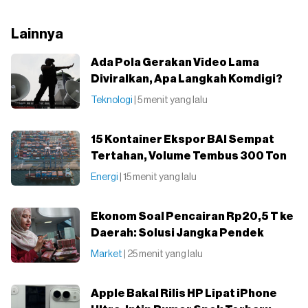
Lainnya
Ada Pola Gerakan Video Lama
Diviralkan, Apa Langkah Komdigi?
Teknologi
| 5 menit yang lalu
15 Kontainer Ekspor BAI Sempat
Tertahan, Volume Tembus 300 Ton
Energi
| 15 menit yang lalu
Ekonom Soal Pencairan Rp20,5 T ke
Daerah: Solusi Jangka Pendek
Market
| 25 menit yang lalu
Apple Bakal Rilis HP Lipat iPhone