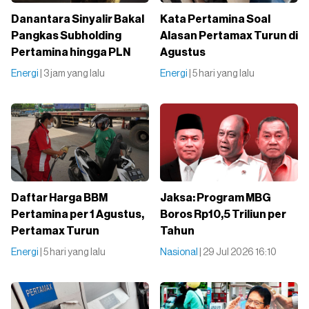
Danantara Sinyalir Bakal
Kata Pertamina Soal
Pangkas Subholding
Alasan Pertamax Turun di
Pertamina hingga PLN
Agustus
Energi
| 3 jam yang lalu
Energi
| 5 hari yang lalu
Daftar Harga BBM
Jaksa: Program MBG
Pertamina per 1 Agustus,
Boros Rp10,5 Triliun per
Pertamax Turun
Tahun
Energi
| 5 hari yang lalu
Nasional
| 29 Jul 2026 16:10