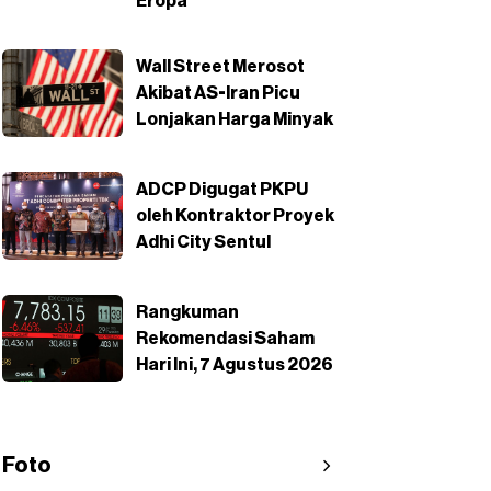
Eropa
Wall Street Merosot
Akibat AS-Iran Picu
Lonjakan Harga Minyak
ADCP Digugat PKPU
oleh Kontraktor Proyek
Adhi City Sentul
Rangkuman
Rekomendasi Saham
Hari Ini, 7 Agustus 2026
Foto