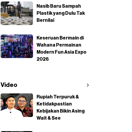
Nasib Baru Sampah
Plastik yang Dulu Tak
Bernilai
Keseruan Bermain di
Wahana Permainan
Modern Fun Asia Expo
2026
Video
Rupiah Terpuruk &
Ketidakpastian
Kebijakan Bikin Asing
Wait & See