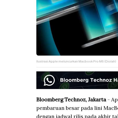
Ilustrasi Apple meluncurkan Macbook Pro M6 (Diolah)
Bloomberg Technoz, Jakarta
- Ap
pembaruan besar pada lini MacBo
dengan jadwal rilis pada akhir ta