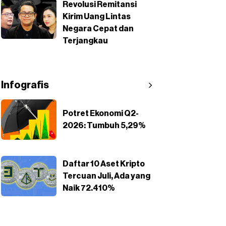
Revolusi Remitansi
Kirim Uang Lintas
Negara Cepat dan
Terjangkau
Infografis
Potret Ekonomi Q2-
2026: Tumbuh 5,29%
Daftar 10 Aset Kripto
Tercuan Juli, Ada yang
Naik 72.410%