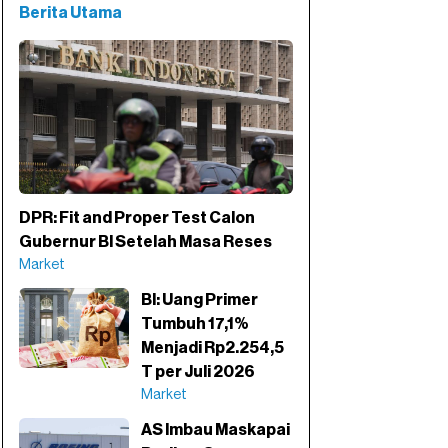
Berita Utama
DPR: Fit and Proper Test Calon
Gubernur BI Setelah Masa Reses
Market
BI: Uang Primer
Tumbuh 17,1%
Menjadi Rp2.254,5
T per Juli 2026
Market
AS Imbau Maskapai