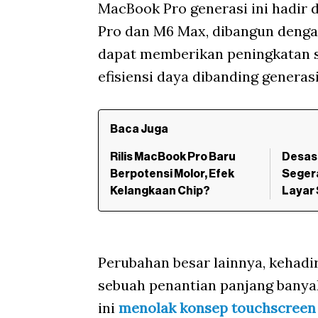
MacBook Pro generasi ini hadir 
Pro dan M6 Max, dibangun dengan
dapat memberikan peningkatan s
efisiensi daya dibanding generas
Baca Juga
Rilis MacBook Pro Baru
Desas
Berpotensi Molor, Efek
Segera
Kelangkaan Chip?
Layar
Perubahan besar lainnya, kehadi
sebuah penantian panjang bany
ini
menolak konsep touchscreen