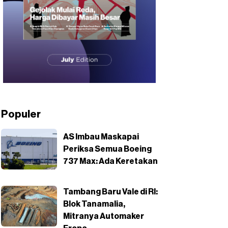
Populer
AS Imbau Maskapai
Periksa Semua Boeing
737 Max: Ada Keretakan
Tambang Baru Vale di RI:
Blok Tanamalia,
Mitranya Automaker