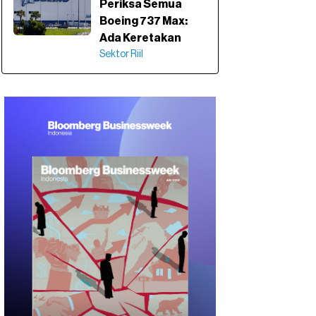
Periksa Semua
Boeing 737 Max:
Ada Keretakan
Sektor Riil