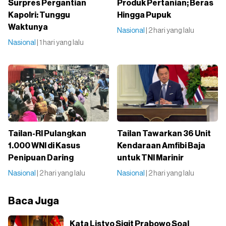
Surpres Pergantian
Produk Pertanian; Beras
Kapolri: Tunggu
Hingga Pupuk
Waktunya
Nasional
| 2 hari yang lalu
Nasional
| 1 hari yang lalu
Tailan-RI Pulangkan
Tailan Tawarkan 36 Unit
1.000 WNI di Kasus
Kendaraan Amfibi Baja
Penipuan Daring
untuk TNI Marinir
Nasional
| 2 hari yang lalu
Nasional
| 2 hari yang lalu
Baca Juga
Kata Listyo Sigit Prabowo Soal