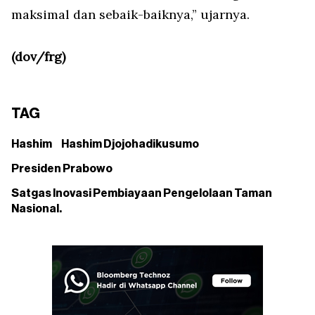
maksimal dan sebaik-baiknya,” ujarnya.
(dov/frg)
TAG
Hashim
Hashim Djojohadikusumo
Presiden Prabowo
Satgas Inovasi Pembiayaan Pengelolaan Taman
Nasional.