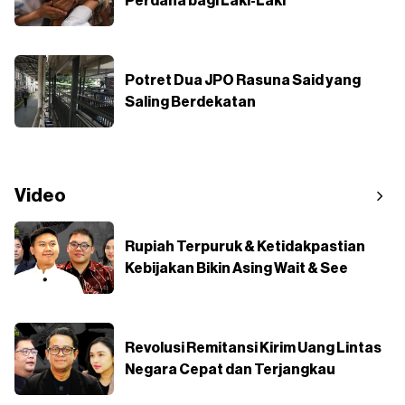
Perdana bagi Laki-Laki
Potret Dua JPO Rasuna Said yang
Saling Berdekatan
Video
Rupiah Terpuruk & Ketidakpastian
Kebijakan Bikin Asing Wait & See
Revolusi Remitansi Kirim Uang Lintas
Negara Cepat dan Terjangkau