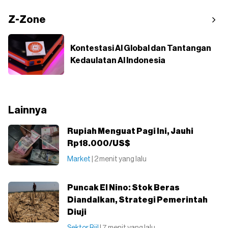
Z-Zone
Kontestasi AI Global dan Tantangan
Kedaulatan AI Indonesia
Lainnya
Rupiah Menguat Pagi Ini, Jauhi
Rp18.000/US$
Market
| 2 menit yang lalu
Puncak El Nino: Stok Beras
Diandalkan, Strategi Pemerintah
Diuji