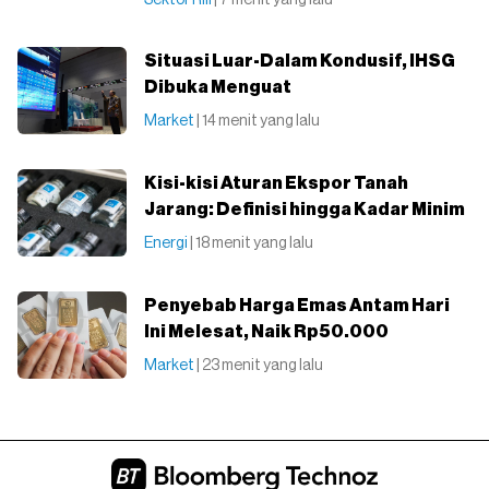
Sektor Riil
| 7 menit yang lalu
Situasi Luar-Dalam Kondusif, IHSG
Dibuka Menguat
Market
| 14 menit yang lalu
Kisi-kisi Aturan Ekspor Tanah
Jarang: Definisi hingga Kadar Minim
Energi
| 18 menit yang lalu
Penyebab Harga Emas Antam Hari
Ini Melesat, Naik Rp50.000
Market
| 23 menit yang lalu