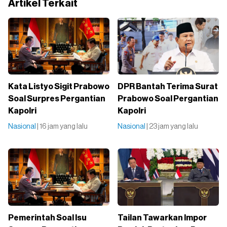
Artikel Terkait
Kata Listyo Sigit Prabowo
DPR Bantah Terima Surat
Soal Surpres Pergantian
Prabowo Soal Pergantian
Kapolri
Kapolri
Nasional
| 16 jam yang lalu
Nasional
| 23 jam yang lalu
Pemerintah Soal Isu
Tailan Tawarkan Impor