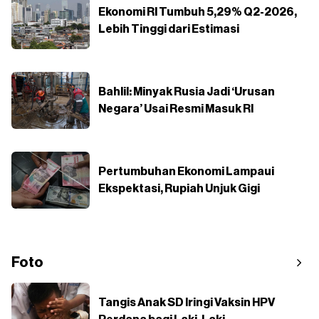
Ekonomi RI Tumbuh 5,29% Q2-2026,
Lebih Tinggi dari Estimasi
Bahlil: Minyak Rusia Jadi ‘Urusan
Negara’ Usai Resmi Masuk RI
Pertumbuhan Ekonomi Lampaui
Ekspektasi, Rupiah Unjuk Gigi
Foto
Tangis Anak SD Iringi Vaksin HPV