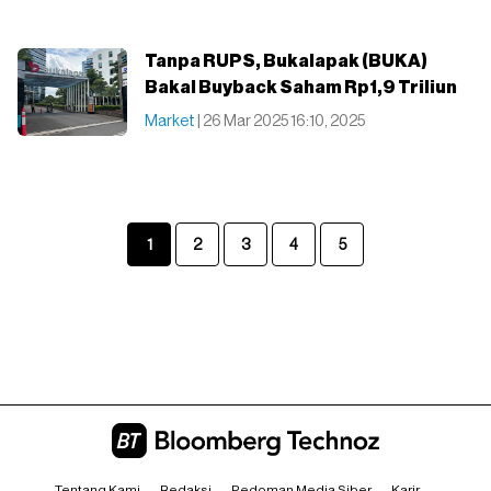
Tanpa RUPS, Bukalapak (BUKA)
Bakal Buyback Saham Rp1,9 Triliun
Market
| 26 Mar 2025 16:10, 2025
1
2
3
4
5
Tentang Kami
Redaksi
Pedoman Media Siber
Karir