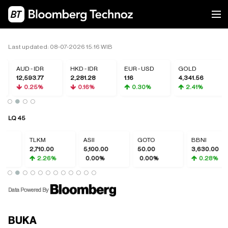
Last updated: 08-07-2026 15:16 WIB
AUD - IDR
HKD - IDR
EUR - USD
GOLD
12,593.77
2,281.28
1.16
4,341.56
0.25%
0.16%
0.30%
2.41%
LQ 45
TLKM
ASII
GOTO
BBNI
2,710.00
5,100.00
50.00
3,630.00
2.26%
0.00%
0.00%
0.28%
Data Powered By
BUKA