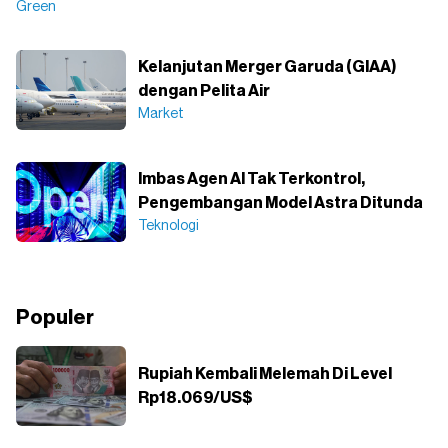
Green
Kelanjutan Merger Garuda (GIAA)
dengan Pelita Air
Market
Imbas Agen AI Tak Terkontrol,
Pengembangan Model Astra Ditunda
Teknologi
Populer
Rupiah Kembali Melemah Di Level
Rp18.069/US$