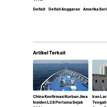
Defisit
Defisit Anggaran
Amerika Seri
Artikel Terkait
China Konfirmasi Korban Jiwa
Iran Lar
Insiden LCS Pertama Sejak
Tengah