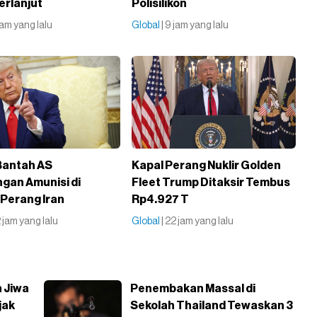
rlanjut
Polisilikon
 jam yang lalu
Global
| 9 jam yang lalu
Bantah AS
Kapal Perang Nuklir Golden
gan Amunisi di
Fleet Trump Ditaksir Tembus
Perang Iran
Rp4.927 T
2 jam yang lalu
Global
| 22 jam yang lalu
n Jiwa
Penembakan Massal di
jak
Sekolah Thailand Tewaskan 3