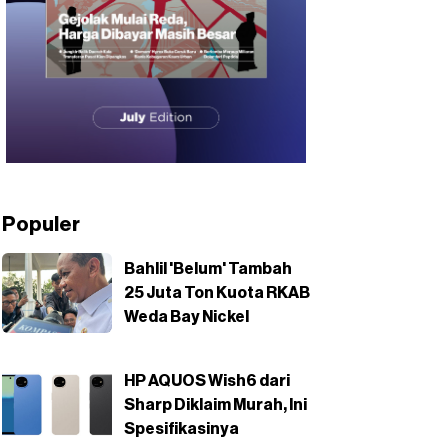
Populer
Bahlil 'Belum' Tambah
25 Juta Ton Kuota RKAB
Weda Bay Nickel
HP AQUOS Wish6 dari
Sharp Diklaim Murah, Ini
Spesifikasinya