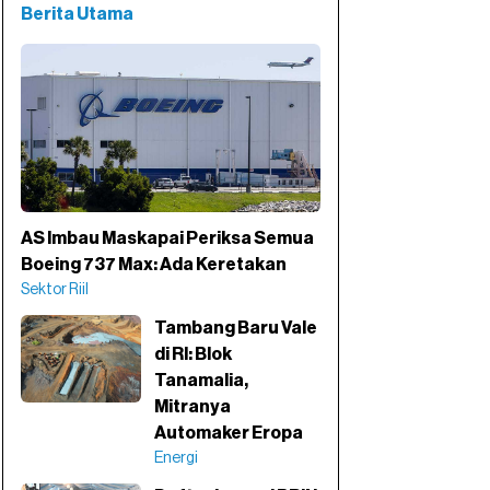
Berita Utama
AS Imbau Maskapai Periksa Semua
Boeing 737 Max: Ada Keretakan
Sektor Riil
Tambang Baru Vale
di RI: Blok
Tanamalia,
Mitranya
Automaker Eropa
Energi