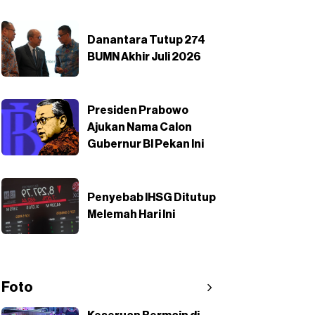
Danantara Tutup 274
BUMN Akhir Juli 2026
Presiden Prabowo
Ajukan Nama Calon
Gubernur BI Pekan Ini
Penyebab IHSG Ditutup
Melemah Hari Ini
Foto