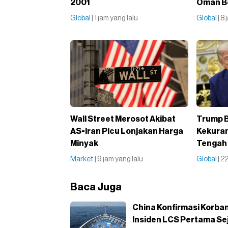
2001
Oman Be
Global
| 1 jam yang lalu
Global
| 8
Wall Street Merosot Akibat
Trump 
AS-Iran Picu Lonjakan Harga
Kekuran
Minyak
Tengah 
Market
| 9 jam yang lalu
Global
| 2
Baca Juga
China Konfirmasi Korba
Insiden LCS Pertama Se