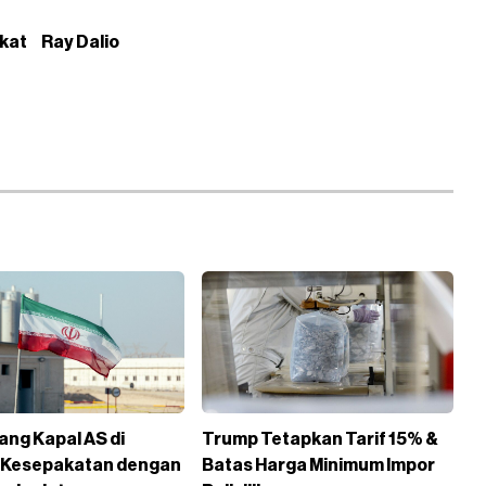
kat
Ray Dalio
ang Kapal AS di
Trump Tetapkan Tarif 15% &
 Kesepakatan dengan
Batas Harga Minimum Impor