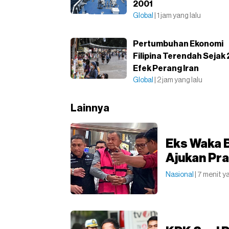
2001
Global
| 1 jam yang lalu
Pertumbuhan Ekonomi
Filipina Terendah Sejak
Efek Perang Iran
Global
| 2 jam yang lalu
Lainnya
Eks Waka 
Ajukan Pr
Nasional
| 7 menit y