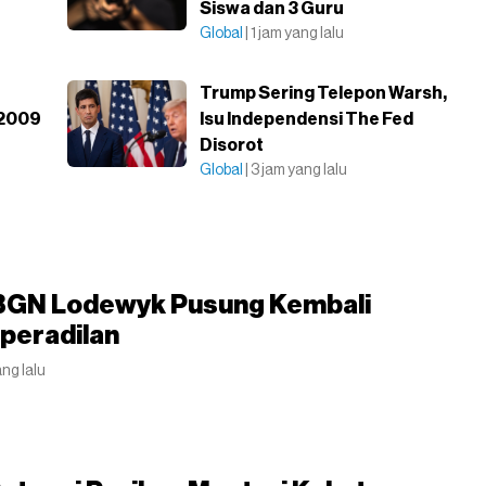
Siswa dan 3 Guru
Global
| 1 jam yang lalu
Trump Sering Telepon Warsh,
 2009
Isu Independensi The Fed
Disorot
Global
| 3 jam yang lalu
BGN Lodewyk Pusung Kembali
aperadilan
ang lalu