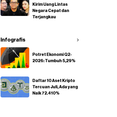
Kirim Uang Lintas
Negara Cepat dan
Terjangkau
Infografis
Potret Ekonomi Q2-
2026: Tumbuh 5,29%
Daftar 10 Aset Kripto
Tercuan Juli, Ada yang
Naik 72.410%