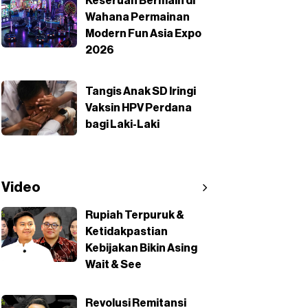
Keseruan Bermain di
Wahana Permainan
Modern Fun Asia Expo
2026
Tangis Anak SD Iringi
Vaksin HPV Perdana
bagi Laki-Laki
Video
Rupiah Terpuruk &
Ketidakpastian
Kebijakan Bikin Asing
Wait & See
Revolusi Remitansi