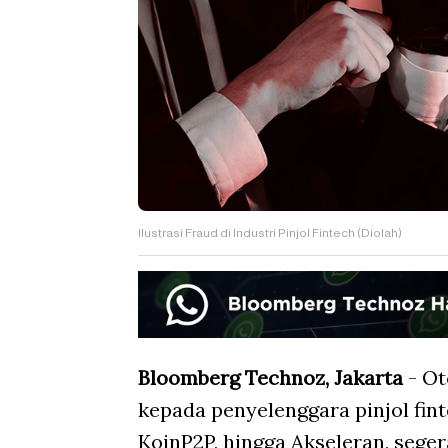
Ilustrasi Fraud di Industri Pinjol Fintech (Diolah)
Bloomberg Technoz, Jakarta
- Ot
kepada penyelenggara pinjol fint
KoinP2P, hingga Akseleran, seg