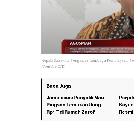
Kepala Eksekutif Pengawas Lembaga Pembiayaan, Pe
(Youtube OJK)
Baca Juga
Jampidsus: Penyidik Mau
Perjal
Pingsan Temukan Uang
Bayar 
Rp1 T di Rumah Zarof
Resmi