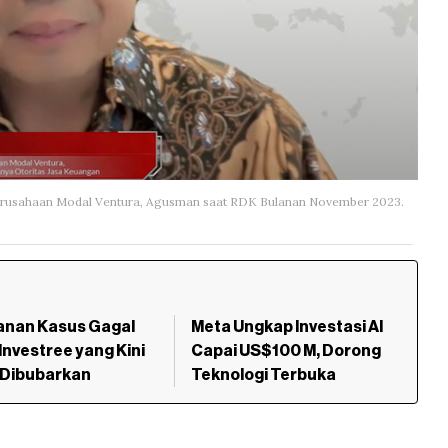
rusahaan Modal Ventura, Agusman saat RDK Bulanan November 2023.
anan Kasus Gagal
Meta Ungkap Investasi AI
Investree yang Kini
Capai US$100 M, Dorong
 Dibubarkan
Teknologi Terbuka