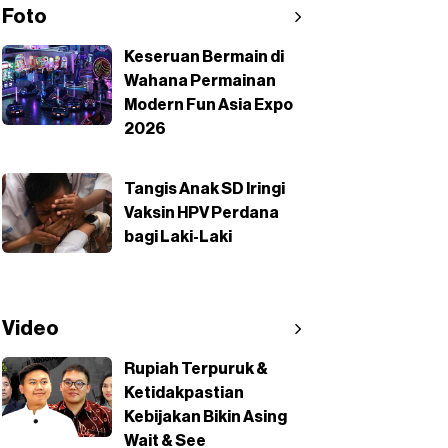
Foto
Keseruan Bermain di
Wahana Permainan
Modern Fun Asia Expo
2026
Tangis Anak SD Iringi
Vaksin HPV Perdana
bagi Laki-Laki
Video
Rupiah Terpuruk &
Ketidakpastian
Kebijakan Bikin Asing
Wait & See