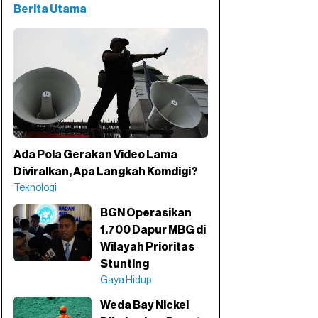
Berita Utama
Ada Pola Gerakan Video Lama
Diviralkan, Apa Langkah Komdigi?
Teknologi
BGN Operasikan
1.700 Dapur MBG di
Wilayah Prioritas
Stunting
Gaya Hidup
Weda Bay Nickel