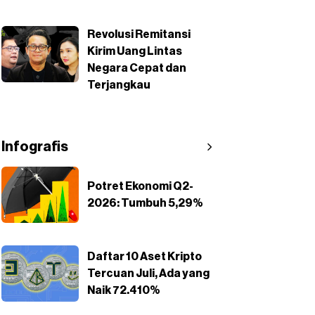
Revolusi Remitansi
Kirim Uang Lintas
Negara Cepat dan
Terjangkau
Infografis
Potret Ekonomi Q2-
2026: Tumbuh 5,29%
Daftar 10 Aset Kripto
Tercuan Juli, Ada yang
Naik 72.410%