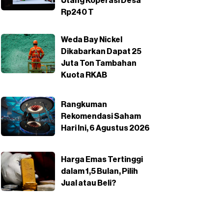
Utang Koperasi Desa
Rp240 T
Weda Bay Nickel
Dikabarkan Dapat 25
Juta Ton Tambahan
Kuota RKAB
Rangkuman
Rekomendasi Saham
Hari Ini, 6 Agustus 2026
Harga Emas Tertinggi
dalam 1,5 Bulan, Pilih
Jual atau Beli?