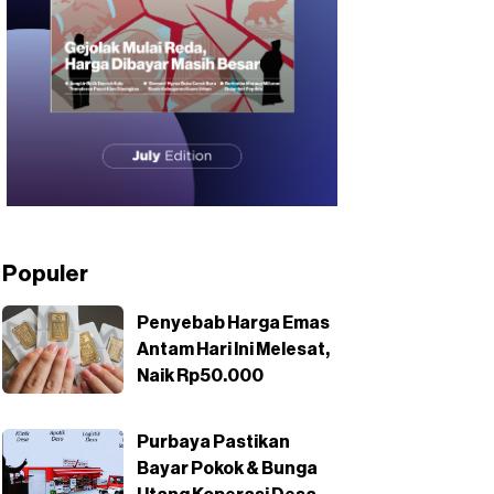
Populer
Penyebab Harga Emas
Antam Hari Ini Melesat,
Naik Rp50.000
Purbaya Pastikan
Bayar Pokok & Bunga