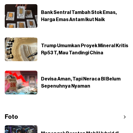
Bank Sentral Tambah Stok Emas,
Harga Emas Antam Ikut Naik
Trump Umumkan Proyek Mineral Kritis
Rp53 T, Mau Tandingi China
Devisa Aman, Tapi Neraca BI Belum
Sepenuhnya Nyaman
Foto