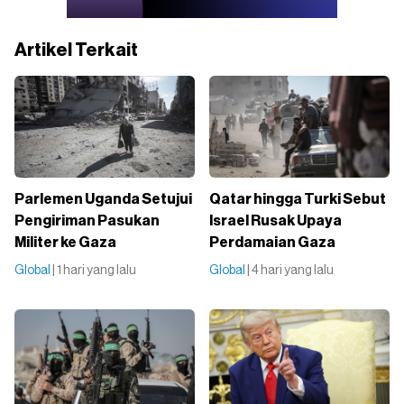
Artikel Terkait
Parlemen Uganda Setujui
Qatar hingga Turki Sebut
Pengiriman Pasukan
Israel Rusak Upaya
Militer ke Gaza
Perdamaian Gaza
Global
| 1 hari yang lalu
Global
| 4 hari yang lalu