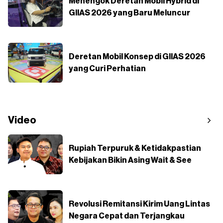
Menengok Deretan Mobil Hybrid di
GIIAS 2026 yang Baru Meluncur
Deretan Mobil Konsep di GIIAS 2026
yang Curi Perhatian
Video
Rupiah Terpuruk & Ketidakpastian
Kebijakan Bikin Asing Wait & See
Revolusi Remitansi Kirim Uang Lintas
Negara Cepat dan Terjangkau