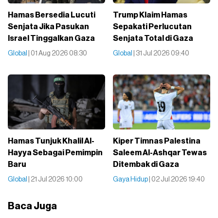
Hamas Bersedia Lucuti
Trump Klaim Hamas
Senjata Jika Pasukan
Sepakati Perlucutan
Israel Tinggalkan Gaza
Senjata Total di Gaza
Global
| 01 Aug 2026 08:30
Global
| 31 Jul 2026 09:40
Hamas Tunjuk Khalil Al-
Kiper Timnas Palestina
Hayya Sebagai Pemimpin
Saleem Al-Ashqar Tewas
Baru
Ditembak di Gaza
Global
| 21 Jul 2026 10:00
Gaya Hidup
| 02 Jul 2026 19:40
Baca Juga