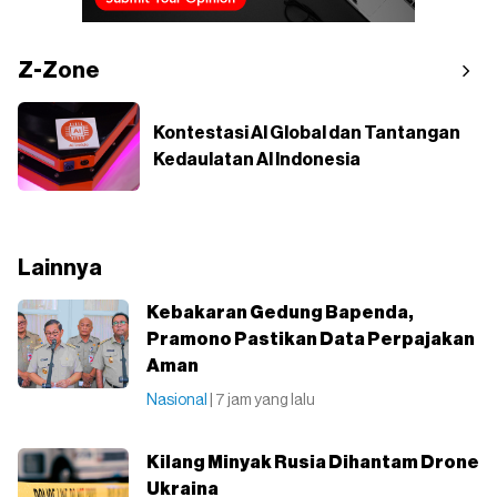
Z-Zone
Kontestasi AI Global dan Tantangan
Kedaulatan AI Indonesia
Lainnya
Kebakaran Gedung Bapenda,
Pramono Pastikan Data Perpajakan
Aman
Nasional
| 7 jam yang lalu
Kilang Minyak Rusia Dihantam Drone
Ukraina