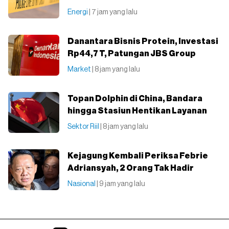
Energi
| 7 jam yang lalu
Danantara Bisnis Protein, Investasi
Rp44,7 T, Patungan JBS Group
Market
| 8 jam yang lalu
Topan Dolphin di China, Bandara
hingga Stasiun Hentikan Layanan
Sektor Riil
| 8 jam yang lalu
Kejagung Kembali Periksa Febrie
Adriansyah, 2 Orang Tak Hadir
Nasional
| 9 jam yang lalu