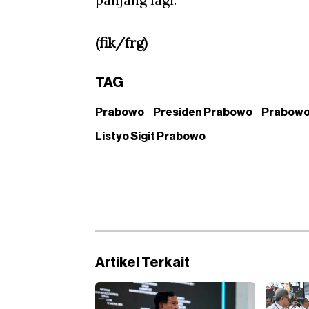
(fik/frg)
TAG
Prabowo
Presiden Prabowo
Prabowo
Listyo Sigit Prabowo
Artikel Terkait