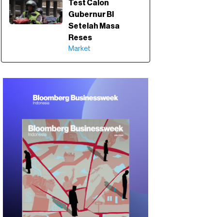
Test Calon
Gubernur BI
Setelah Masa
Reses
Market