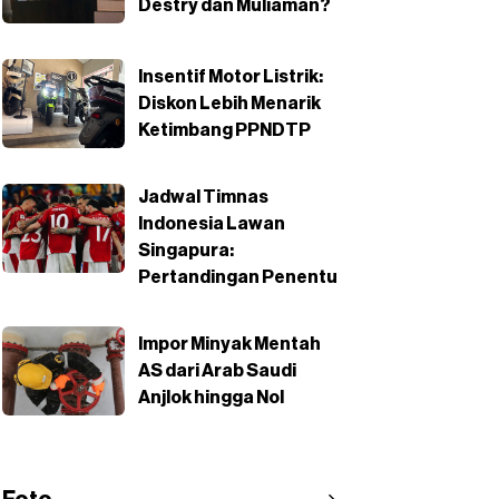
Destry dan Muliaman?
Insentif Motor Listrik:
Diskon Lebih Menarik
Ketimbang PPNDTP
Jadwal Timnas
Indonesia Lawan
Singapura:
Pertandingan Penentu
Impor Minyak Mentah
AS dari Arab Saudi
Anjlok hingga Nol