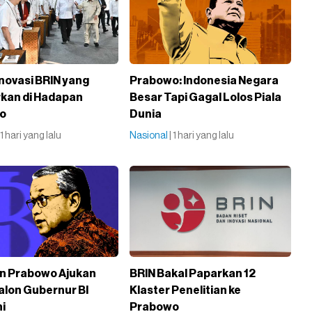
Inovasi BRIN yang
Prabowo: Indonesia Negara
kan di Hadapan
Besar Tapi Gagal Lolos Piala
wo
Dunia
| 1 hari yang lalu
Nasional
| 1 hari yang lalu
n Prabowo Ajukan
BRIN Bakal Paparkan 12
lon Gubernur BI
Klaster Penelitian ke
ni
Prabowo