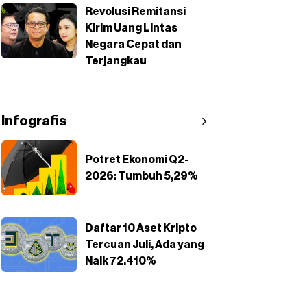
Revolusi Remitansi
Kirim Uang Lintas
Negara Cepat dan
Terjangkau
Infografis
Potret Ekonomi Q2-
2026: Tumbuh 5,29%
Daftar 10 Aset Kripto
Tercuan Juli, Ada yang
Naik 72.410%