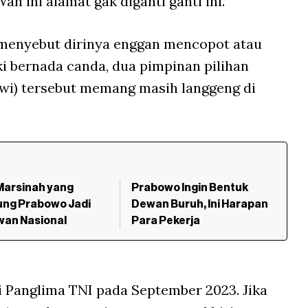
h ini alamat gak diganti ganti ini.”
 menyebut dirinya enggan mencopot atau
i bernada canda, dua pimpinan pilihan
owi) tersebut memang masih langgeng di
 Marsinah yang
Prabowo Ingin Bentuk
ung Prabowo Jadi
Dewan Buruh, Ini Harapan
wan Nasional
Para Pekerja
 Panglima TNI pada September 2023. Jika