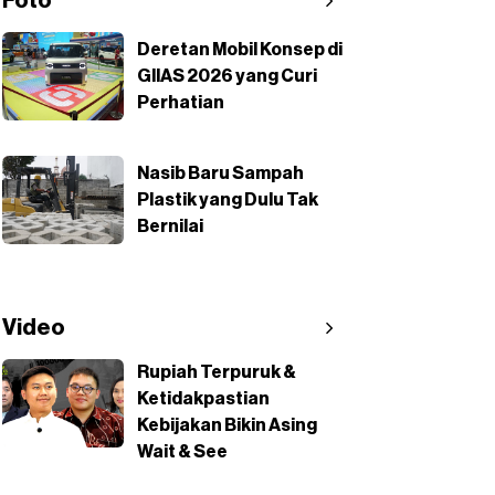
Foto
Deretan Mobil Konsep di
GIIAS 2026 yang Curi
Perhatian
Nasib Baru Sampah
Plastik yang Dulu Tak
Bernilai
Video
Rupiah Terpuruk &
Ketidakpastian
Kebijakan Bikin Asing
Wait & See