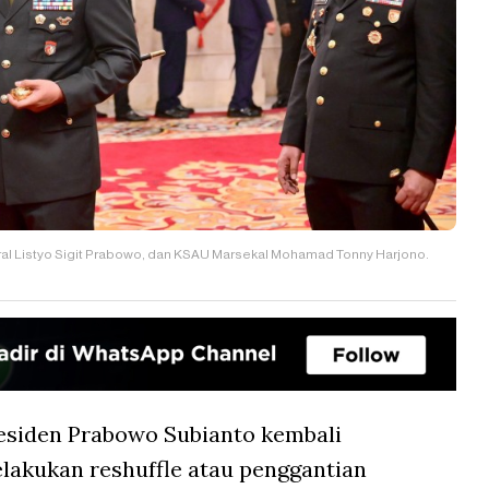
ral Listyo Sigit Prabowo, dan KSAU Marsekal Mohamad Tonny Harjono.
esiden Prabowo Subianto kembali
akukan reshuffle atau penggantian