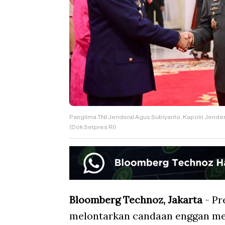
Panglima TNI Jenderal Agus Subiyanto, Kapolri Jende
(Dok Setpres RI)
Bloomberg Technoz, Jakarta
- Pr
melontarkan candaan enggan mel