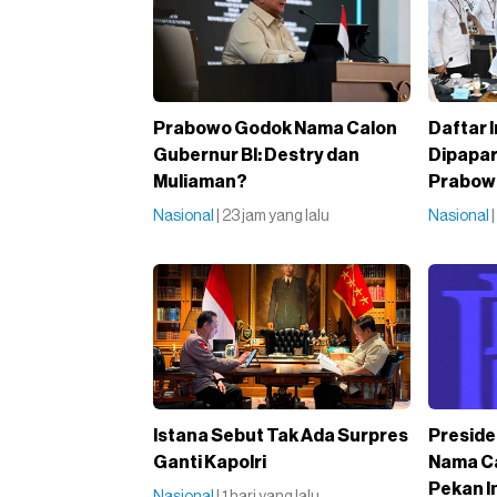
Prabowo Godok Nama Calon
Daftar 
Gubernur BI: Destry dan
Dipapar
Muliaman?
Prabo
Nasional
| 23 jam yang lalu
Nasional
Istana Sebut Tak Ada Surpres
Preside
Ganti Kapolri
Nama Ca
Pekan I
Nasional
| 1 hari yang lalu