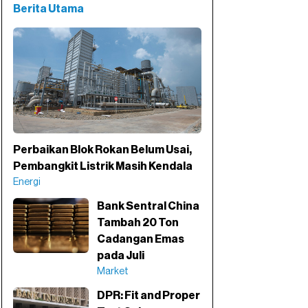
Berita Utama
Perbaikan Blok Rokan Belum Usai,
Pembangkit Listrik Masih Kendala
Energi
Bank Sentral China
Tambah 20 Ton
Cadangan Emas
pada Juli
Market
DPR: Fit and Proper