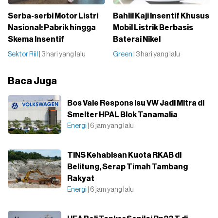
Serba-serbi Motor Listri
Bahlil Kaji Insentif Khusus
Nasional: Pabrik hingga
Mobil Listrik Berbasis
Skema Insentif
Baterai Nikel
Sektor Riil
| 3 hari yang lalu
Green
| 3 hari yang lalu
Baca Juga
Bos Vale Respons Isu VW Jadi Mitra di
Smelter HPAL Blok Tanamalia
Energi
| 6 jam yang lalu
TINS Kehabisan Kuota RKAB di
Belitung, Serap Timah Tambang
Rakyat
Energi
| 6 jam yang lalu