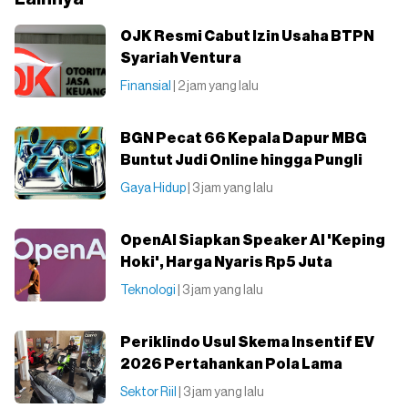
OJK Resmi Cabut Izin Usaha BTPN
Syariah Ventura
Finansial
| 2 jam yang lalu
BGN Pecat 66 Kepala Dapur MBG
Buntut Judi Online hingga Pungli
Gaya Hidup
| 3 jam yang lalu
OpenAI Siapkan Speaker AI 'Keping
Hoki', Harga Nyaris Rp5 Juta
Teknologi
| 3 jam yang lalu
Periklindo Usul Skema Insentif EV
2026 Pertahankan Pola Lama
Sektor Riil
| 3 jam yang lalu