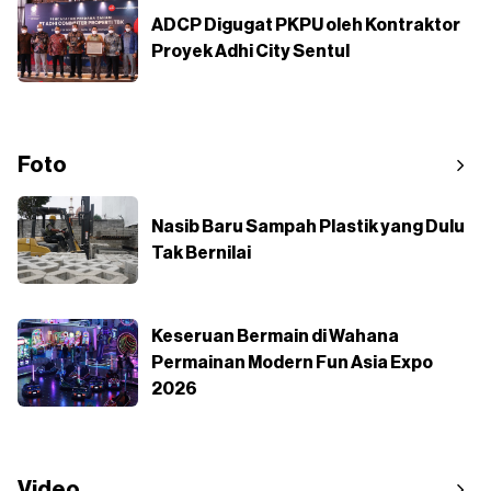
ADCP Digugat PKPU oleh Kontraktor
Proyek Adhi City Sentul
Foto
Nasib Baru Sampah Plastik yang Dulu
Tak Bernilai
Keseruan Bermain di Wahana
Permainan Modern Fun Asia Expo
2026
Video