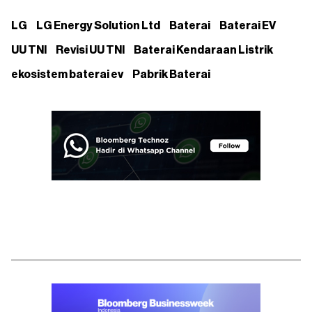
LG
LG Energy Solution Ltd
Baterai
Baterai EV
UU TNI
Revisi UU TNI
Baterai Kendaraan Listrik
ekosistem baterai ev
Pabrik Baterai