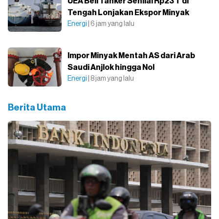
UEA Beli Tanker Senilai Rp23 T di
Tengah Lonjakan Ekspor Minyak
Energi
| 6 jam yang lalu
Impor Minyak Mentah AS dari Arab
Saudi Anjlok hingga Nol
Energi
| 8 jam yang lalu
Berita Utama