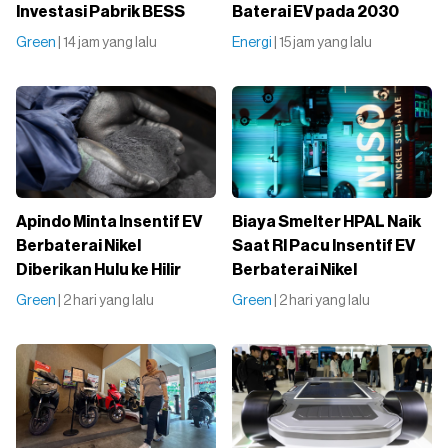
Investasi Pabrik BESS
Baterai EV pada 2030
Green
| 14 jam yang lalu
Energi
| 15 jam yang lalu
Apindo Minta Insentif EV
Biaya Smelter HPAL Naik
Berbaterai Nikel
Saat RI Pacu Insentif EV
Diberikan Hulu ke Hilir
Berbaterai Nikel
Green
| 2 hari yang lalu
Green
| 2 hari yang lalu