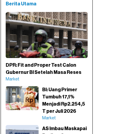
Berita Utama
DPR: Fit and Proper Test Calon
Gubernur BI Setelah Masa Reses
Market
BI: Uang Primer
Tumbuh 17,1%
Menjadi Rp2.254,5
T per Juli 2026
Market
AS Imbau Maskapai