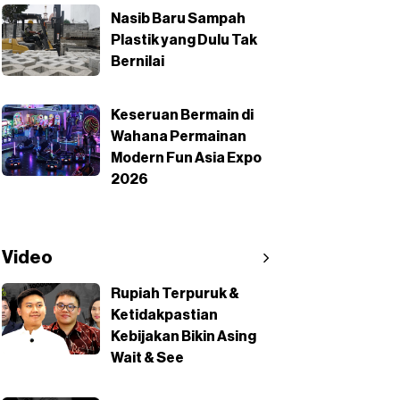
Nasib Baru Sampah
Plastik yang Dulu Tak
Bernilai
Keseruan Bermain di
Wahana Permainan
Modern Fun Asia Expo
2026
Video
Rupiah Terpuruk &
Ketidakpastian
Kebijakan Bikin Asing
Wait & See