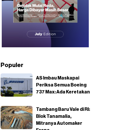
Populer
AS Imbau Maskapai
Periksa Semua Boeing
737 Max: Ada Keretakan
Tambang Baru Vale di RI:
Blok Tanamalia,
Mitranya Automaker