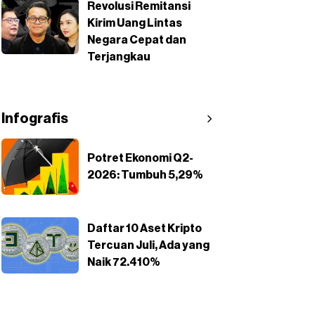
Revolusi Remitansi
Kirim Uang Lintas
Negara Cepat dan
Terjangkau
Infografis
Potret Ekonomi Q2-
2026: Tumbuh 5,29%
Daftar 10 Aset Kripto
Tercuan Juli, Ada yang
Naik 72.410%