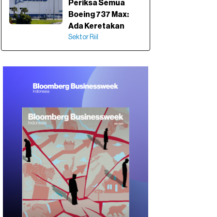
Periksa Semua
Boeing 737 Max:
Ada Keretakan
Sektor Riil