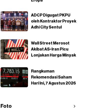
Eropa
ADCP Digugat PKPU
oleh Kontraktor Proyek
Adhi City Sentul
Wall Street Merosot
Akibat AS-Iran Picu
Lonjakan Harga Minyak
Rangkuman
Rekomendasi Saham
Hari Ini, 7 Agustus 2026
Foto