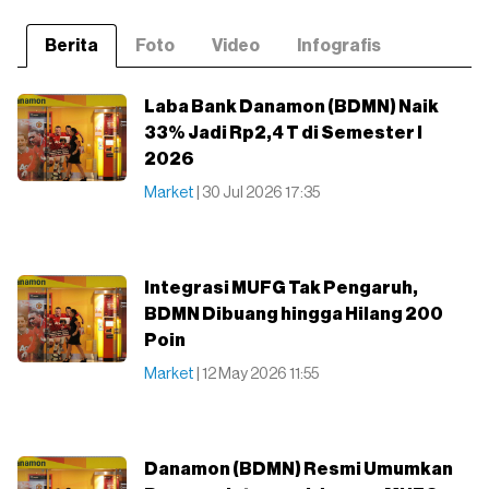
Berita
Foto
Video
Infografis
Laba Bank Danamon (BDMN) Naik
33% Jadi Rp2,4 T di Semester I
2026
Market
| 30 Jul 2026 17:35
Integrasi MUFG Tak Pengaruh,
BDMN Dibuang hingga Hilang 200
Poin
Market
| 12 May 2026 11:55
Danamon (BDMN) Resmi Umumkan