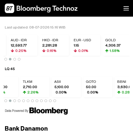
Last updated: 08-07-2026 15:16 WIB
AUD - IDR
HKD - IDR
EUR - USD
GOLD
12,593.77
2,281.28
1.15
4,306.37
0.25%
0.16%
0.01%
1.58%
LQ 45
TLKM
ASII
GOTO
BBNI
2,710.00
5,100.00
50.00
3,630.00
2.26%
0.00%
0.00%
0.28%
Data Powered By
Bank Danamon