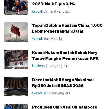
2026: Naik Tipis 0,1%
Global
| 53 menit yang lalu
Topan Dolphin Hantam China, 1.000
Lebih Penerbangan Batal
Global
| 1 jam yang lalu
Kuasa Hukum Bantah Kakak Hary
Tanoe Mangkir Pemeriksaan KPK
Nasional
| 1 jam yang lalu
Deretan Mobil Harga Maksimal
Rp250 Juta di GIIAS 2026
Sektor Riil
| 1 jam yang lalu
Produsen Chip Asal China Moore