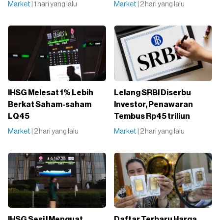
Market
| 1 hari yang lalu
Market
| 2 hari yang lalu
IHSG Melesat 1% Lebih
Lelang SRBI Diserbu
Berkat Saham-saham
Investor, Penawaran
LQ45
Tembus Rp45 triliun
Market
| 2 hari yang lalu
Market
| 2 hari yang lalu
IHSG Sesi I Menguat
Daftar Terbaru Harga