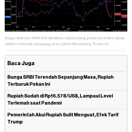
Bunga diskonto SRBI 12M dinaikkan dalam lelang pekan ini, ketika rupiah
ambles terlemah sepanjang masa (Riset Bloomberg Technoz)
Baca Juga
Bunga SRBI Terendah Sepanjang Masa, Rupiah
Terburuk Pekan Ini
Rupiah Sudah di Rp16.578/US$, Lampaui Level
Terlemah saat Pandemi
Pemerintah Akui Rupiah Sulit Menguat, Efek Tarif
Trump