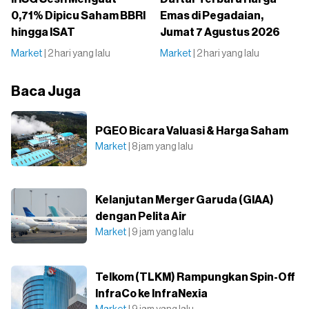
0,71% Dipicu Saham BBRI
Emas di Pegadaian,
hingga ISAT
Jumat 7 Agustus 2026
Market
| 2 hari yang lalu
Market
| 2 hari yang lalu
Baca Juga
PGEO Bicara Valuasi & Harga Saham
Market
| 8 jam yang lalu
Kelanjutan Merger Garuda (GIAA)
dengan Pelita Air
Market
| 9 jam yang lalu
Telkom (TLKM) Rampungkan Spin-Off
InfraCo ke InfraNexia