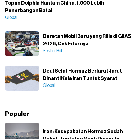
Topan Dolphin Hantam China, 1.000 Lebih
Penerbangan Batal
Global
Deretan Mobil Baru yang Rilis di GIIAS
2026, Cek Fiturnya
Sektor Riil
Deal Selat Hormuz Berlarut-larut
Dinanti Kala Iran Tuntut Syarat
Global
Populer
Iran: Kesepakatan Hormuz Sudah
Dekat, Tuntutan Mesti Dipenuhi