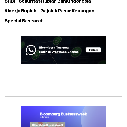
SRBI
Sekuritas Rupiah Bank Indonesia
Kinerja Rupiah
Gejolak Pasar Keuangan
Special Research