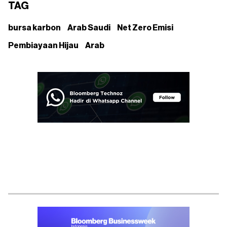
TAG
bursa karbon
Arab Saudi
Net Zero Emisi
Pembiayaan Hijau
Arab