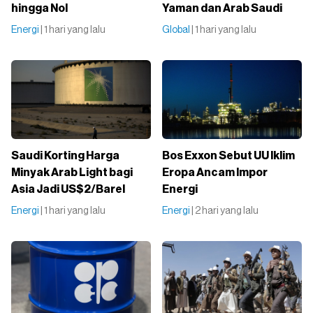
hingga Nol
Yaman dan Arab Saudi
Energi
| 1 hari yang lalu
Global
| 1 hari yang lalu
Saudi Korting Harga
Bos Exxon Sebut UU Iklim
Minyak Arab Light bagi
Eropa Ancam Impor
Asia Jadi US$2/Barel
Energi
Energi
| 1 hari yang lalu
Energi
| 2 hari yang lalu