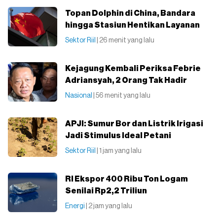
Topan Dolphin di China, Bandara
hingga Stasiun Hentikan Layanan
Sektor Riil
| 26 menit yang lalu
Kejagung Kembali Periksa Febrie
Adriansyah, 2 Orang Tak Hadir
Nasional
| 56 menit yang lalu
APJI: Sumur Bor dan Listrik Irigasi
Jadi Stimulus Ideal Petani
Sektor Riil
| 1 jam yang lalu
RI Ekspor 400 Ribu Ton Logam
Senilai Rp2,2 Triliun
Energi
| 2 jam yang lalu