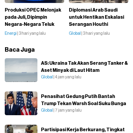
Produksi OPEC Melonjak
Diplomasi Arab Saudi
pada Juli, Dipimpin
untuk Hentikan Eskalasi
Negara-Negara Teluk
Serangan Houthi
Energi
| 3 hari yang lalu
Global
| 3 hari yang lalu
Baca Juga
AS: Ukraina Tak Akan Serang Tanker &
Aset Minyak di Laut Hitam
Global
| 4 jam yang lalu
Penasihat Gedung Putih Bantah
Trump Tekan Warsh Soal Suku Bunga
Global
| 7 jam yang lalu
Partisipasi Kerja Berkurang, Tingkat