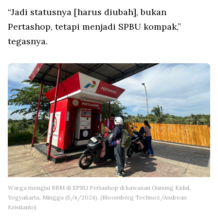
“Jadi statusnya [harus diubah], bukan
Pertashop, tetapi menjadi SPBU kompak,”
tegasnya.
Warga mengisi BBM di SPBU Pertashop di kawasan Gunung Kidul,
Yogyakarta, Minggu (5/4/2024). (Bloomberg Technoz/Andrean
Kristianto)