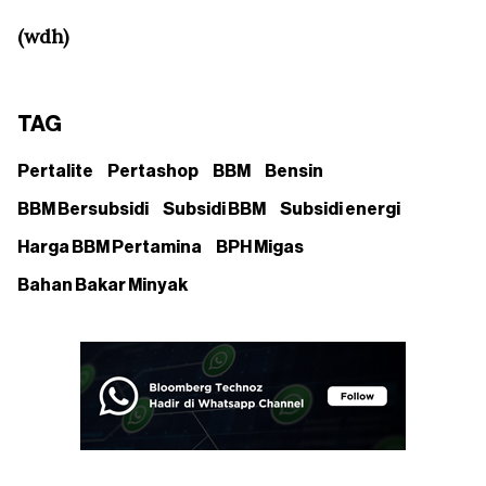
(wdh)
TAG
Pertalite
Pertashop
BBM
Bensin
BBM Bersubsidi
Subsidi BBM
Subsidi energi
Harga BBM Pertamina
BPH Migas
Bahan Bakar Minyak