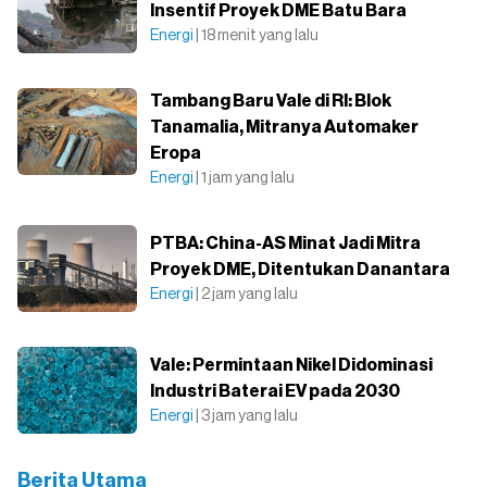
Insentif Proyek DME Batu Bara
Energi
| 18 menit yang lalu
Tambang Baru Vale di RI: Blok
Tanamalia, Mitranya Automaker
Eropa
Energi
| 1 jam yang lalu
PTBA: China-AS Minat Jadi Mitra
Proyek DME, Ditentukan Danantara
Energi
| 2 jam yang lalu
Vale: Permintaan Nikel Didominasi
Industri Baterai EV pada 2030
Energi
| 3 jam yang lalu
Berita Utama