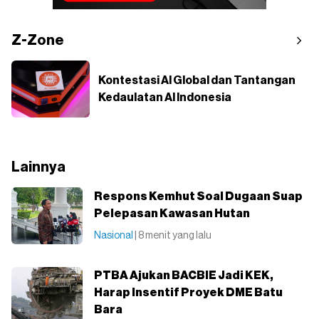
Z-Zone
Kontestasi AI Global dan Tantangan
Kedaulatan AI Indonesia
Lainnya
Respons Kemhut Soal Dugaan Suap
Pelepasan Kawasan Hutan
Nasional
| 8 menit yang lalu
PTBA Ajukan BACBIE Jadi KEK,
Harap Insentif Proyek DME Batu
Bara