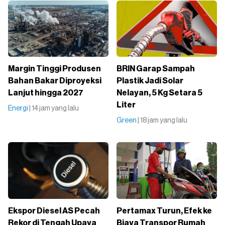
Margin Tinggi Produsen
BRIN Garap Sampah
Bahan Bakar Diproyeksi
Plastik Jadi Solar
Lanjut hingga 2027
Nelayan, 5 Kg Setara 5
Liter
Energi
| 14 jam yang lalu
Green
| 18 jam yang lalu
Ekspor Diesel AS Pecah
Pertamax Turun, Efek ke
Rekor di Tengah Upaya
Biaya Transpor Rumah