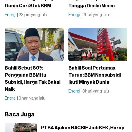
Dunia Cari Stok BBM
Tangga Dinilai Minim
Energi
| 23 jam yang lalu
Energi
| 2 hari yang lalu
Bahlil Sebut 80%
Bahlil Soal Pertamax
Pengguna BBM Itu
Turun: BBM Nonsubsidi
Subsidi, Harga Tak Bakal
Ikuti Minyak Dunia
Naik
Energi
| 3 hari yang lalu
Energi
| 3 hari yang lalu
Baca Juga
PTBA Ajukan BACBIE Jadi KEK, Harap