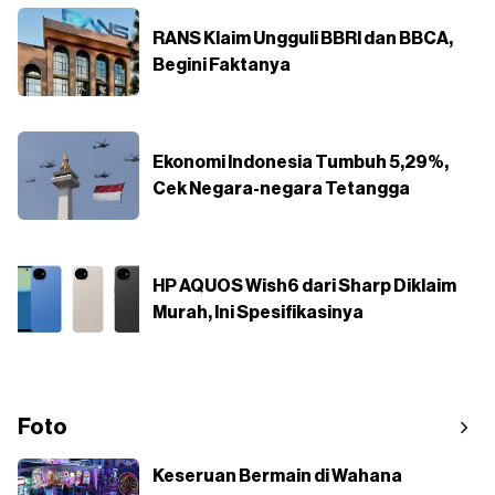
RANS Klaim Ungguli BBRI dan BBCA,
Begini Faktanya
Ekonomi Indonesia Tumbuh 5,29%,
Cek Negara-negara Tetangga
HP AQUOS Wish6 dari Sharp Diklaim
Murah, Ini Spesifikasinya
Foto
Keseruan Bermain di Wahana