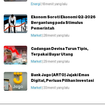
Energi
| 18 menit yang lalu
Ekonom Soroti Ekonomi Q2-2026
Bergantung pada Stimulus
Pemerintah
Market
| 28 menit yang lalu
Cadangan Devisa Turun Tipis,
Terpakai Bayar Utang
Market
| 29 menit yang lalu
Bank Jago (ARTO) Jajaki Emas
Digital, Perluas Pilihan Investasi
Market
| 33 menit yang lalu