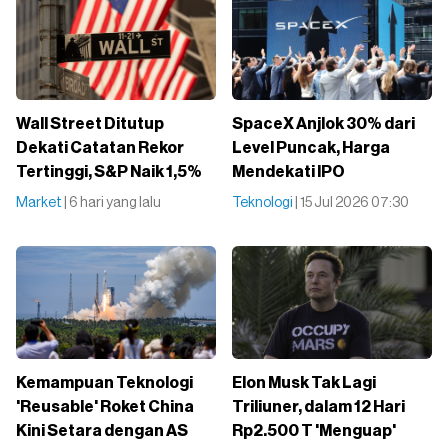
Wall Street Ditutup
SpaceX Anjlok 30% dari
Dekati Catatan Rekor
Level Puncak, Harga
Tertinggi, S&P Naik 1,5%
Mendekati IPO
Market
| 6 hari yang lalu
Teknologi
| 15 Jul 2026 07:30
Kemampuan Teknologi
Elon Musk Tak Lagi
'Reusable' Roket China
Triliuner, dalam 12 Hari
Kini Setara dengan AS
Rp2.500 T 'Menguap'