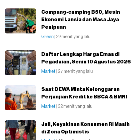
Compang-camping B50, Mesin
Ekonomi Lansia dan Masa Jaya
Penipuan
Green
| 22 menit yang lalu
Daftar Lengkap Harga Emas di
Pegadaian, Senin 10 Agustus 2026
Market
| 27 menit yang lalu
Saat DEWA Minta Kelonggaran
Perjanjian Kredit ke BBCA & BMRI
Market
| 32 menit yang lalu
Juli, Keyakinan Konsumen RI Masih
di Zona Optimistis