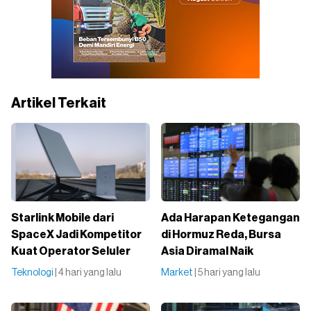
Artikel Terkait
Starlink Mobile dari
Ada Harapan Ketegangan
SpaceX Jadi Kompetitor
di Hormuz Reda, Bursa
Kuat Operator Seluler
Asia Diramal Naik
Teknologi
| 4 hari yang lalu
Market
| 5 hari yang lalu