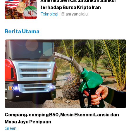
Amerika Serikat Jatuhkan Sanksi
terhadap Bursa Kripto Iran
Teknologi
| 18 jam yang lalu
Berita Utama
Compang-camping B50, Mesin Ekonomi Lansia dan
Masa Jaya Penipuan
Green