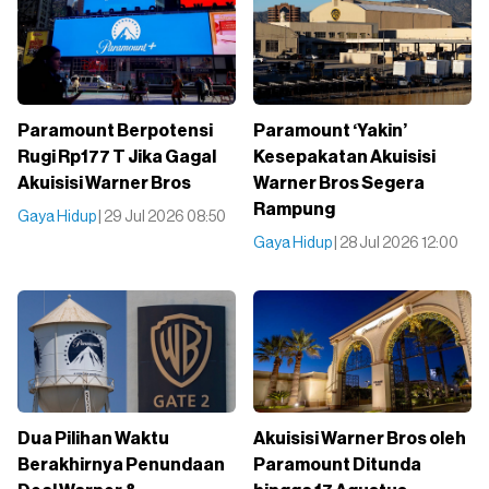
Paramount Berpotensi
Paramount ‘Yakin’
Rugi Rp177 T Jika Gagal
Kesepakatan Akuisisi
Akuisisi Warner Bros
Warner Bros Segera
Rampung
Gaya Hidup
| 29 Jul 2026 08:50
Gaya Hidup
| 28 Jul 2026 12:00
Dua Pilihan Waktu
Akuisisi Warner Bros oleh
Berakhirnya Penundaan
Paramount Ditunda