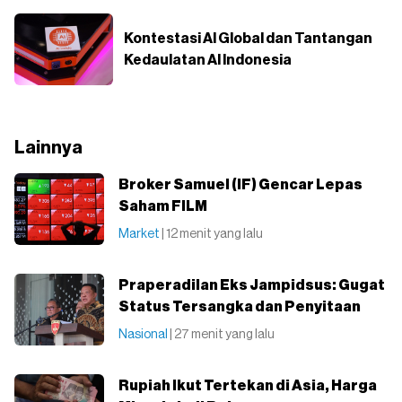
Kontestasi AI Global dan Tantangan
Kedaulatan AI Indonesia
Lainnya
Broker Samuel (IF) Gencar Lepas
Saham FILM
Market
| 12 menit yang lalu
Praperadilan Eks Jampidsus: Gugat
Status Tersangka dan Penyitaan
Nasional
| 27 menit yang lalu
Rupiah Ikut Tertekan di Asia, Harga