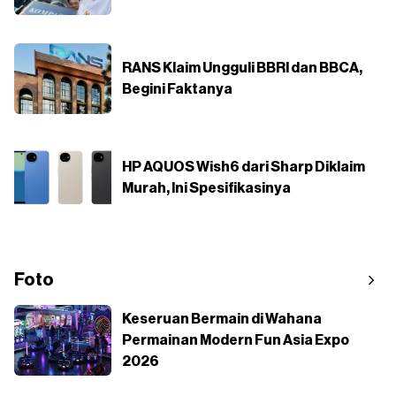
RANS Klaim Ungguli BBRI dan BBCA,
Begini Faktanya
HP AQUOS Wish6 dari Sharp Diklaim
Murah, Ini Spesifikasinya
Foto
Keseruan Bermain di Wahana
Permainan Modern Fun Asia Expo
2026