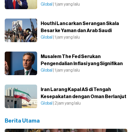
Global
| 1 jam yang lalu
Houthi Lancarkan Serangan Skala
Besar ke Yaman dan Arab Saudi
Global
| 1 jam yang lalu
Musalem The Fed Serukan
Pengendalian Inflasi yang Signifikan
Global
| 1 jam yang lalu
Iran Larang Kapal AS di Tengah
Kesepakatan dengan Oman Berlanjut
Global
| 2 jam yang lalu
Berita Utama