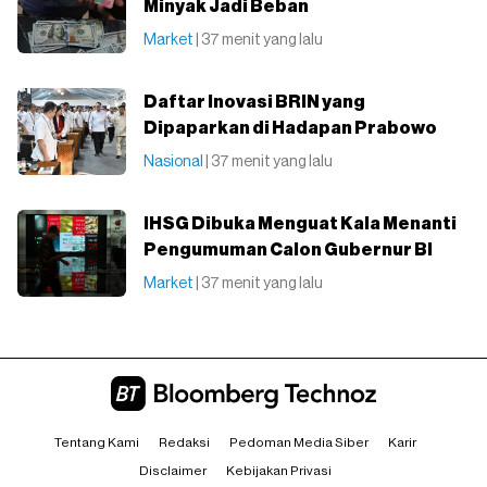
Minyak Jadi Beban
Market
| 37 menit yang lalu
Daftar Inovasi BRIN yang
Dipaparkan di Hadapan Prabowo
Nasional
| 37 menit yang lalu
IHSG Dibuka Menguat Kala Menanti
Pengumuman Calon Gubernur BI
Market
| 37 menit yang lalu
Tentang Kami
Redaksi
Pedoman Media Siber
Karir
Disclaimer
Kebijakan Privasi