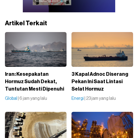
Artikel Terkait
Iran: Kesepakatan
3 Kapal Adnoc Diserang
Hormuz Sudah Dekat,
Pekan Ini Saat Lintasi
Tuntutan Mesti Dipenuhi
Selat Hormuz
Global
| 6 jam yang lalu
Energi
| 23 jam yang lalu