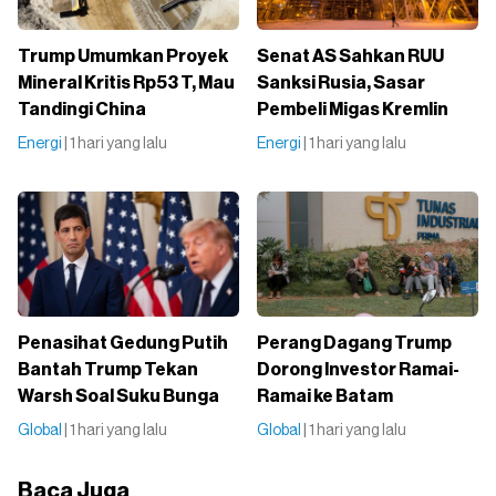
Trump Umumkan Proyek
Senat AS Sahkan RUU
Mineral Kritis Rp53 T, Mau
Sanksi Rusia, Sasar
Tandingi China
Pembeli Migas Kremlin
Energi
| 1 hari yang lalu
Energi
| 1 hari yang lalu
Penasihat Gedung Putih
Perang Dagang Trump
Bantah Trump Tekan
Dorong Investor Ramai-
Warsh Soal Suku Bunga
Ramai ke Batam
Global
| 1 hari yang lalu
Global
| 1 hari yang lalu
Baca Juga