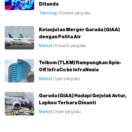
Ditunda
Teknologi
| 15 menit yang lalu
Kelanjutan Merger Garuda (GIAA)
dengan Pelita Air
Market
| 41 menit yang lalu
Telkom (TLKM) Rampungkan Spin-
Off InfraCo ke InfraNexia
Market
| 1 jam yang lalu
Garuda (GIAA) Hadapi Gejolak Avtur,
Lapkeu Terbaru Dinanti
Market
| 2 jam yang lalu