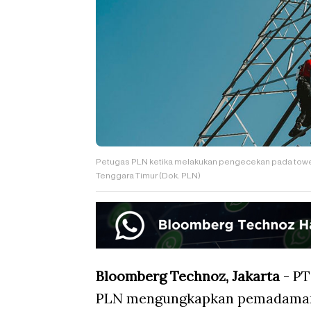
Petugas PLN ketika melakukan pengecekan pada tower 
Tenggara Timur (Dok. PLN)
Bloomberg Technoz, Jakarta
- PT
PLN mengungkapkan pemadaman be