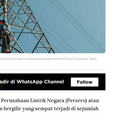
transmisi demi menjaga keandalan listrik di Desa Tengatiba, Nusa
 Perusahaan Listrik Negara (Persero) atau
rgilir yang sempat terjadi di sejumlah