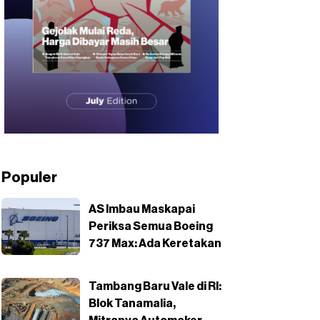
Populer
AS Imbau Maskapai
Periksa Semua Boeing
737 Max: Ada Keretakan
Tambang Baru Vale di RI:
Blok Tanamalia,