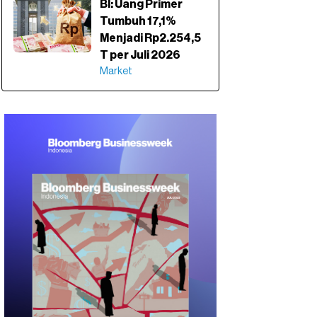
BI: Uang Primer
Tumbuh 17,1%
Menjadi Rp2.254,5
T per Juli 2026
Market