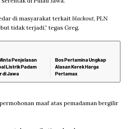
 serentak di Pulau Jawa.
edar di masyarakat terkait
blackout
, PLN
t tidak terjadi,” tegas Greg.
 Minta Penjelasan
Bos Pertamina Ungkap
al Listrik Padam
Alasan Kerek Harga
ir di Jawa
Pertamax
n permohonan maaf atas pemadaman bergilir