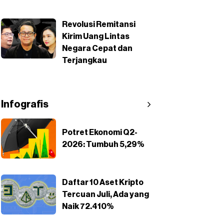
Revolusi Remitansi
Kirim Uang Lintas
Negara Cepat dan
Terjangkau
Infografis
Potret Ekonomi Q2-
2026: Tumbuh 5,29%
Daftar 10 Aset Kripto
Tercuan Juli, Ada yang
Naik 72.410%