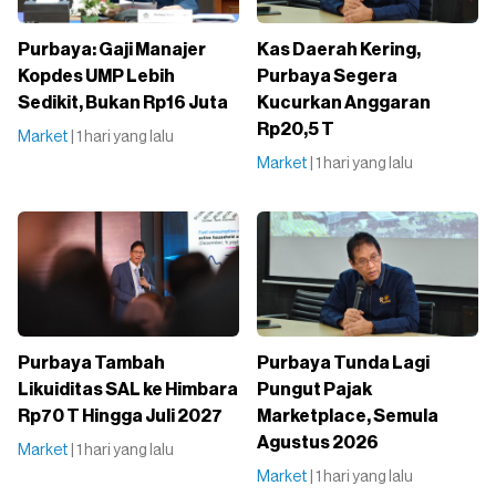
Purbaya: Gaji Manajer
Kas Daerah Kering,
Kopdes UMP Lebih
Purbaya Segera
Sedikit, Bukan Rp16 Juta
Kucurkan Anggaran
Rp20,5 T
Market
| 1 hari yang lalu
Market
| 1 hari yang lalu
Purbaya Tambah
Purbaya Tunda Lagi
Likuiditas SAL ke Himbara
Pungut Pajak
Rp70 T Hingga Juli 2027
Marketplace, Semula
Agustus 2026
Market
| 1 hari yang lalu
Market
| 1 hari yang lalu