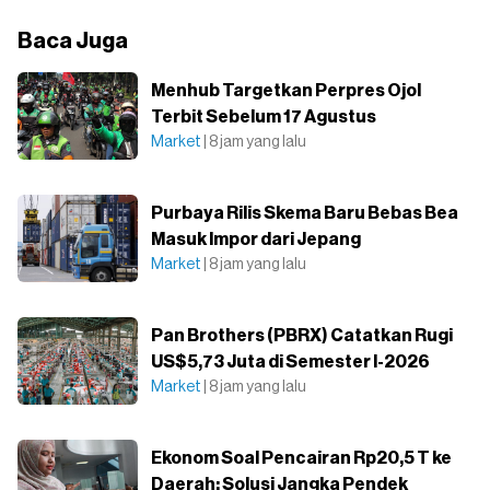
Baca Juga
Menhub Targetkan Perpres Ojol
Terbit Sebelum 17 Agustus
Market
| 8 jam yang lalu
Purbaya Rilis Skema Baru Bebas Bea
Masuk Impor dari Jepang
Market
| 8 jam yang lalu
Pan Brothers (PBRX) Catatkan Rugi
US$5,73 Juta di Semester I-2026
Market
| 8 jam yang lalu
Ekonom Soal Pencairan Rp20,5 T ke
Daerah: Solusi Jangka Pendek