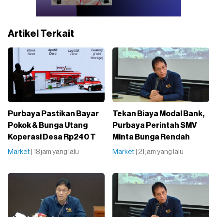
Artikel Terkait
Purbaya Pastikan Bayar
Tekan Biaya Modal Bank,
Pokok & Bunga Utang
Purbaya Perintah SMV
Koperasi Desa Rp240 T
Minta Bunga Rendah
Market
| 18 jam yang lalu
Market
| 21 jam yang lalu