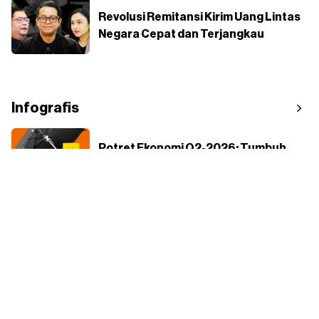
Revolusi Remitansi Kirim Uang Lintas
Negara Cepat dan Terjangkau
Infografis
Potret Ekonomi Q2-2026: Tumbuh
5,29%
Daftar 10 Aset Kripto Tercuan Juli,
Ada yang Naik 72.410%