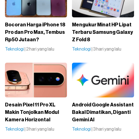
Bocoran Harga iPhone 18
Mengukur Minat HP Lipat
Pro dan Pro Max, Tembus
Terbaru Samsung Galaxy
Rp50 Jutaan?
Z Fold 8
Teknologi
| 2 hari yang lalu
Teknologi
| 3 hari yang lalu
Desain Pixel 11 Pro XL
Android Google Assistant
Makin Tonjolkan Modul
Bakal Dimatikan, Diganti
Kamera Horizontal
Gemini AI
Teknologi
| 3 hari yang lalu
Teknologi
| 3 hari yang lalu