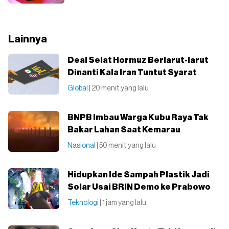
Lainnya
Deal Selat Hormuz Berlarut-larut
Dinanti Kala Iran Tuntut Syarat
Global
| 20 menit yang lalu
BNPB Imbau Warga Kubu Raya Tak
Bakar Lahan Saat Kemarau
Nasional
| 50 menit yang lalu
Hidupkan Ide Sampah Plastik Jadi
Solar Usai BRIN Demo ke Prabowo
Teknologi
| 1 jam yang lalu