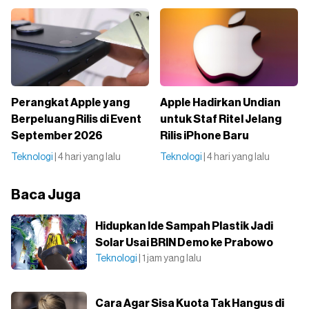
Perangkat Apple yang
Apple Hadirkan Undian
Berpeluang Rilis di Event
untuk Staf Ritel Jelang
September 2026
Rilis iPhone Baru
Teknologi
| 4 hari yang lalu
Teknologi
| 4 hari yang lalu
Baca Juga
Hidupkan Ide Sampah Plastik Jadi
Solar Usai BRIN Demo ke Prabowo
Teknologi
| 1 jam yang lalu
Cara Agar Sisa Kuota Tak Hangus di