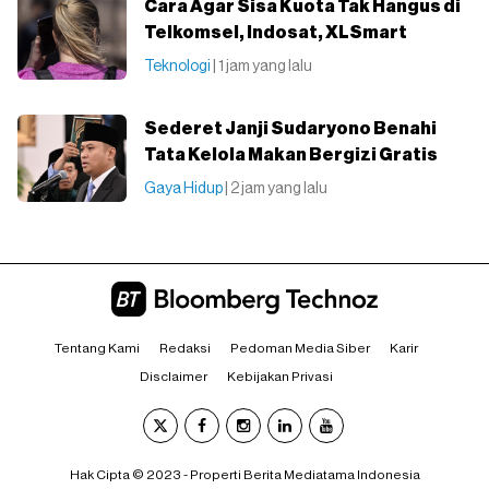
Cara Agar Sisa Kuota Tak Hangus di
Telkomsel, Indosat, XLSmart
Teknologi
| 1 jam yang lalu
Sederet Janji Sudaryono Benahi
Tata Kelola Makan Bergizi Gratis
Gaya Hidup
| 2 jam yang lalu
Tentang Kami
Redaksi
Pedoman Media Siber
Karir
Disclaimer
Kebijakan Privasi
Hak Cipta © 2023 - Properti Berita Mediatama Indonesia