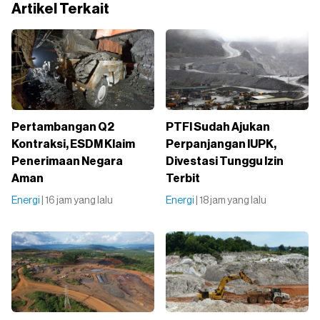
Artikel Terkait
Pertambangan Q2
PTFI Sudah Ajukan
Kontraksi, ESDM Klaim
Perpanjangan IUPK,
Penerimaan Negara
Divestasi Tunggu Izin
Aman
Terbit
Energi
| 16 jam yang lalu
Energi
| 18 jam yang lalu