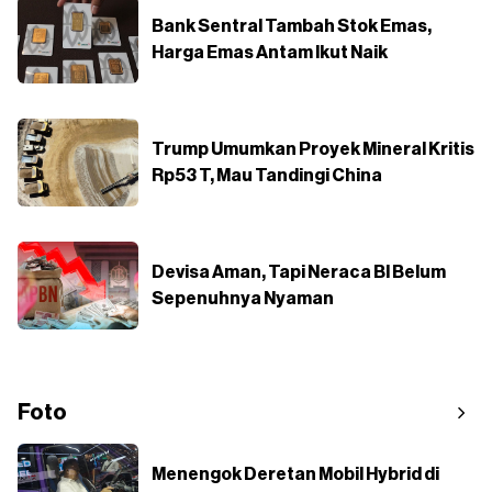
Bank Sentral Tambah Stok Emas,
Harga Emas Antam Ikut Naik
Trump Umumkan Proyek Mineral Kritis
Rp53 T, Mau Tandingi China
Devisa Aman, Tapi Neraca BI Belum
Sepenuhnya Nyaman
Foto
Menengok Deretan Mobil Hybrid di