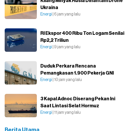
Kilang Minyak Rusia Dihantam Drone
Ukraina
Energi
| 6 jam yang lalu
RI Ekspor 400 Ribu Ton Logam Senilai
Rp2,2 Triliun
Energi
| 9 jam yang lalu
Duduk Perkara Rencana
Pemangkasan 1.900 Pekerja GNI
Energi
| 10 jam yang lalu
3 Kapal Adnoc Diserang Pekan Ini
Saat Lintasi Selat Hormuz
Energi
| 11 jam yang lalu
Berita Utama