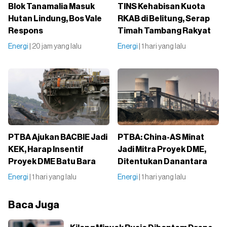
Blok Tanamalia Masuk
TINS Kehabisan Kuota
Hutan Lindung, Bos Vale
RKAB di Belitung, Serap
Respons
Timah Tambang Rakyat
Energi
| 20 jam yang lalu
Energi
| 1 hari yang lalu
PTBA Ajukan BACBIE Jadi
PTBA: China-AS Minat
KEK, Harap Insentif
Jadi Mitra Proyek DME,
Proyek DME Batu Bara
Ditentukan Danantara
Energi
| 1 hari yang lalu
Energi
| 1 hari yang lalu
Baca Juga