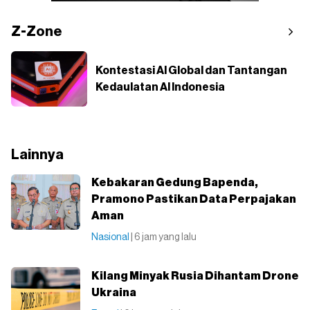
Z-Zone
Kontestasi AI Global dan Tantangan
Kedaulatan AI Indonesia
Lainnya
Kebakaran Gedung Bapenda,
Pramono Pastikan Data Perpajakan
Aman
Nasional
| 6 jam yang lalu
Kilang Minyak Rusia Dihantam Drone
Ukraina