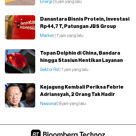
Energi
| 6 jam yang lalu
Danantara Bisnis Protein, Investasi
Rp44,7 T, Patungan JBS Group
Market
| 7 jam yang lalu
Topan Dolphin di China, Bandara
hingga Stasiun Hentikan Layanan
Sektor Riil
| 7 jam yang lalu
Kejagung Kembali Periksa Febrie
Adriansyah, 2 Orang Tak Hadir
Nasional
| 8 jam yang lalu