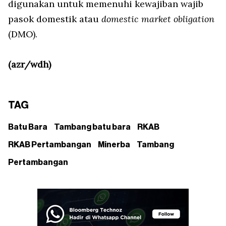
digunakan untuk memenuhi kewajiban wajib
pasok domestik atau
domestic market obligation
(DMO).
(azr/wdh)
TAG
Batu Bara
Tambang batu bara
RKAB
RKAB Pertambangan
Minerba
Tambang
Pertambangan