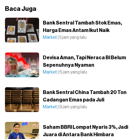
Baca Juga
Bank Sentral Tambah Stok Emas,
Harga Emas Antam Ikut Naik
Market
| 5 jam yang lalu
Devisa Aman, Tapi Neraca BI Belum
Sepenuhnya Nyaman
Market
| 6 jam yang lalu
Bank Sentral China Tambah 20 Ton
Cadangan Emas pada Juli
Market
| 9 jam yang lalu
Saham BBRI Lompat Nyaris 3%, Jadi
Juara di Antara Bank Himbara