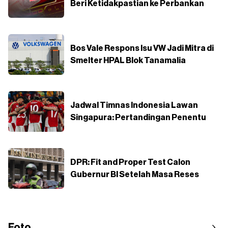
Beri Ketidakpastian ke Perbankan
Bos Vale Respons Isu VW Jadi Mitra di
Smelter HPAL Blok Tanamalia
Jadwal Timnas Indonesia Lawan
Singapura: Pertandingan Penentu
DPR: Fit and Proper Test Calon
Gubernur BI Setelah Masa Reses
Foto