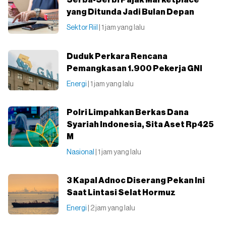
Serba-Serbi Pajak Marketplace
yang Ditunda Jadi Bulan Depan
Sektor Riil
| 1 jam yang lalu
Duduk Perkara Rencana
Pemangkasan 1.900 Pekerja GNI
Energi
| 1 jam yang lalu
Polri Limpahkan Berkas Dana
Syariah Indonesia, Sita Aset Rp425
M
Nasional
| 1 jam yang lalu
3 Kapal Adnoc Diserang Pekan Ini
Saat Lintasi Selat Hormuz
Energi
| 2 jam yang lalu