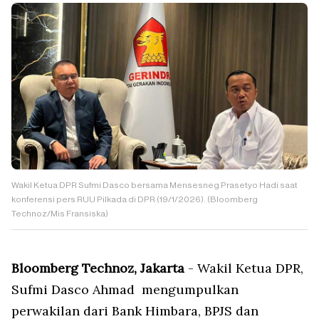
Wakil Ketua DPR Sufmi Dasco bersama Mensesneg Prasetyo Hadi saat
konferensi pers RUU Pilkada di DPR (19/1/2026). (Bloomberg
Technoz/Mis Fransiska)
Bloomberg Technoz, Jakarta
- Wakil Ketua DPR,
Sufmi Dasco Ahmad
mengumpulkan
perwakilan dari Bank Himbara, BPJS dan