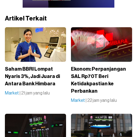
Artikel Terkait
Saham BBRI Lompat
Ekonom: Perpanjangan
Nyaris 3%, Jadi Juara di
SAL Rp70T Beri
Antara Bank Himbara
Ketidakpastian ke
Perbankan
Market
| 21 jam yang lalu
Market
| 22 jam yang lalu