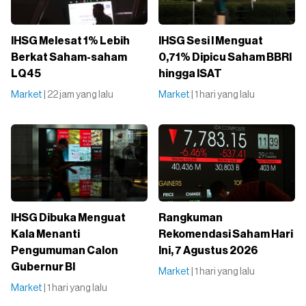
IHSG Melesat 1% Lebih
IHSG Sesi I Menguat
Berkat Saham-saham
0,71% Dipicu Saham BBRI
LQ45
hingga ISAT
Market
| 22 jam yang lalu
Market
| 1 hari yang lalu
IHSG Dibuka Menguat
Rangkuman
Kala Menanti
Rekomendasi Saham Hari
Pengumuman Calon
Ini, 7 Agustus 2026
Gubernur BI
Market
| 1 hari yang lalu
Market
| 1 hari yang lalu