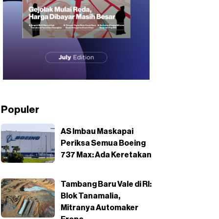
Populer
AS Imbau Maskapai
Periksa Semua Boeing
737 Max: Ada Keretakan
Tambang Baru Vale di RI:
Blok Tanamalia,
Mitranya Automaker