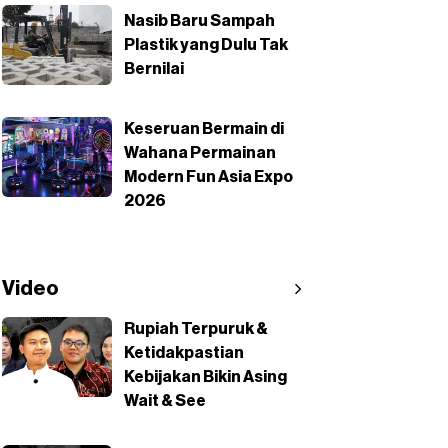
Nasib Baru Sampah
Plastik yang Dulu Tak
Bernilai
Keseruan Bermain di
Wahana Permainan
Modern Fun Asia Expo
2026
Video
Rupiah Terpuruk &
Ketidakpastian
Kebijakan Bikin Asing
Wait & See