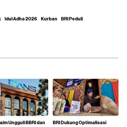
k
Idul Adha 2026
Kurban
BRI Peduli
aim Ungguli BBRI dan
BRI Dukung Optimalisasi