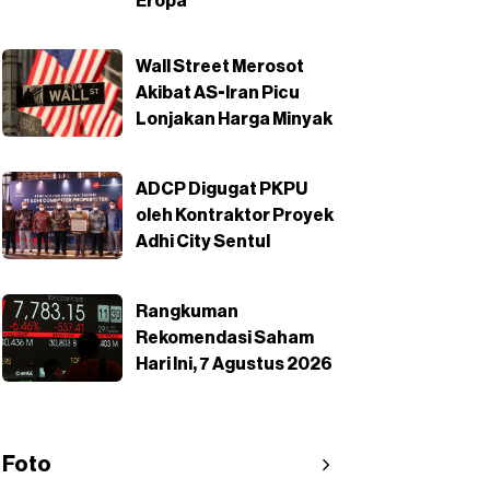
Eropa
Wall Street Merosot
Akibat AS-Iran Picu
Lonjakan Harga Minyak
ADCP Digugat PKPU
oleh Kontraktor Proyek
Adhi City Sentul
Rangkuman
Rekomendasi Saham
Hari Ini, 7 Agustus 2026
Foto