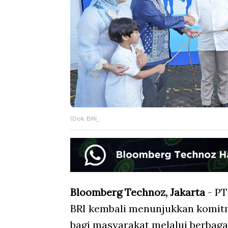
(Dok. BRI_
Bloomberg Technoz, Jakarta
- PT
BRI kembali menunjukkan komit
bagi masyarakat melalui berbag