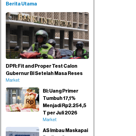
Berita Utama
DPR: Fit and Proper Test Calon
Gubernur BI Setelah Masa Reses
Market
BI: Uang Primer
Tumbuh 17,1%
Menjadi Rp2.254,5
T per Juli 2026
Market
AS Imbau Maskapai