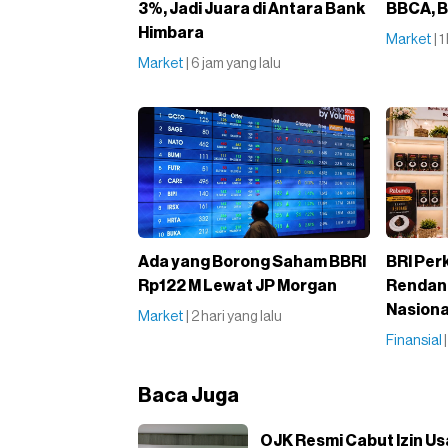
3%, Jadi Juara di Antara Bank
BBCA, B
Himbara
Market
| 
Market
| 6 jam yang lalu
Ada yang Borong Saham BBRI
BRI Pe
Rp122 M Lewat JP Morgan
Rendan
Nasiona
Market
| 2 hari yang lalu
Finansial
Baca Juga
OJK Resmi Cabut Izin U