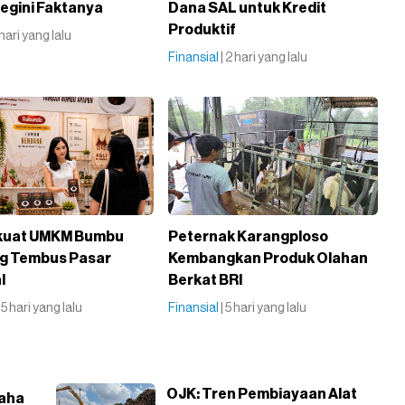
egini Faktanya
Dana SAL untuk Kredit
Produktif
1 hari yang lalu
Finansial
| 2 hari yang lalu
rkuat UMKM Bumbu
Peternak Karangploso
g Tembus Pasar
Kembangkan Produk Olahan
l
Berkat BRI
| 5 hari yang lalu
Finansial
| 5 hari yang lalu
OJK: Tren Pembiayaan Alat
saha