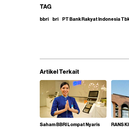
TAG
bbri
bri
PT Bank Rakyat Indonesia Tb
Artikel Terkait
Saham BBRI Lompat Nyaris
RANS Kl