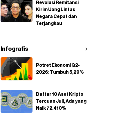
Revolusi Remitansi
Kirim Uang Lintas
Negara Cepat dan
Terjangkau
Infografis
Potret Ekonomi Q2-
2026: Tumbuh 5,29%
Daftar 10 Aset Kripto
Tercuan Juli, Ada yang
Naik 72.410%