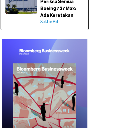
Periksa Semua
Boeing 737 Max:
Ada Keretakan
Sektor Riil