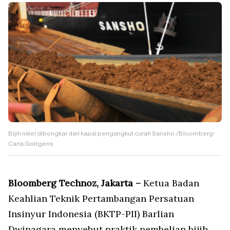
Bijih nikel dibongkar dari kapal pengangkut curah Sansho./Bloomberg-
Carla Gottgens
Bloomberg Technoz, Jakarta –
Ketua Badan
Keahlian Teknik Pertambangan Persatuan
Insinyur Indonesia (BKTP-PII) Barlian
Dwinagara menyebut praktik pembelian bijih