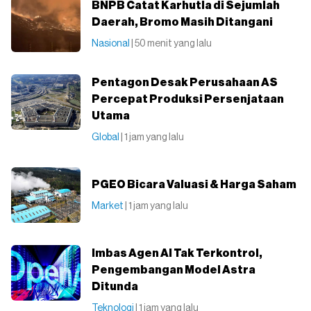
BNPB Catat Karhutla di Sejumlah
Daerah, Bromo Masih Ditangani
Nasional
| 50 menit yang lalu
Pentagon Desak Perusahaan AS
Percepat Produksi Persenjataan
Utama
Global
| 1 jam yang lalu
PGEO Bicara Valuasi & Harga Saham
Market
| 1 jam yang lalu
Imbas Agen AI Tak Terkontrol,
Pengembangan Model Astra
Ditunda
Teknologi
| 1 jam yang lalu