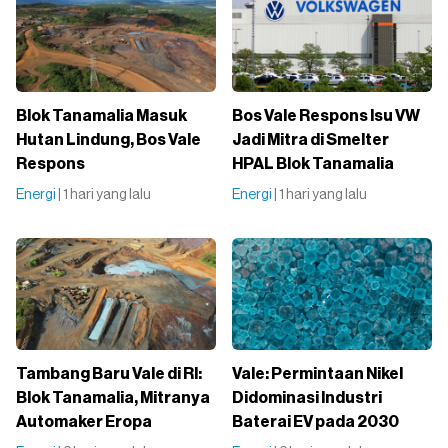
Blok Tanamalia Masuk
Bos Vale Respons Isu VW
Hutan Lindung, Bos Vale
Jadi Mitra di Smelter
Respons
HPAL Blok Tanamalia
Energi
| 1 hari yang lalu
Energi
| 1 hari yang lalu
Tambang Baru Vale di RI:
Vale: Permintaan Nikel
Blok Tanamalia, Mitranya
Didominasi Industri
Automaker Eropa
Baterai EV pada 2030