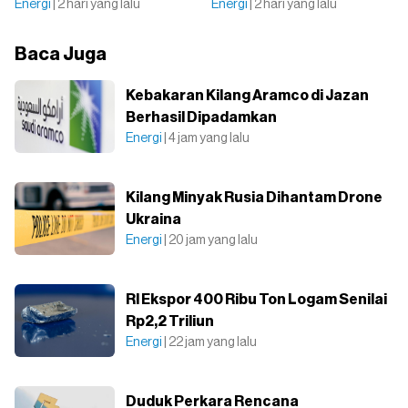
Energi
| 2 hari yang lalu
Energi
| 2 hari yang lalu
Baca Juga
Kebakaran Kilang Aramco di Jazan
Berhasil Dipadamkan
Energi
| 4 jam yang lalu
Kilang Minyak Rusia Dihantam Drone
Ukraina
Energi
| 20 jam yang lalu
RI Ekspor 400 Ribu Ton Logam Senilai
Rp2,2 Triliun
Energi
| 22 jam yang lalu
Duduk Perkara Rencana