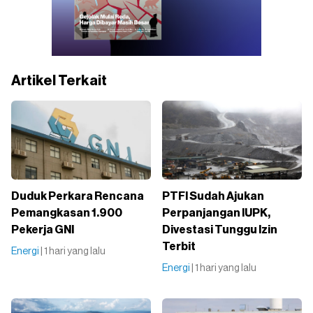
Artikel Terkait
Duduk Perkara Rencana
PTFI Sudah Ajukan
Pemangkasan 1.900
Perpanjangan IUPK,
Pekerja GNI
Divestasi Tunggu Izin
Terbit
Energi
| 1 hari yang lalu
Energi
| 1 hari yang lalu