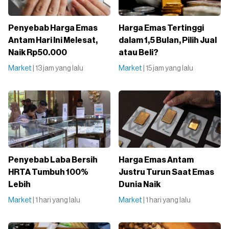
Penyebab Harga Emas
Harga Emas Tertinggi
Antam Hari Ini Melesat,
dalam 1,5 Bulan, Pilih Jual
Naik Rp50.000
atau Beli?
Market
| 13 jam yang lalu
Market
| 15 jam yang lalu
Penyebab Laba Bersih
Harga Emas Antam
HRTA Tumbuh 100%
Justru Turun Saat Emas
Lebih
Dunia Naik
Market
| 1 hari yang lalu
Market
| 1 hari yang lalu