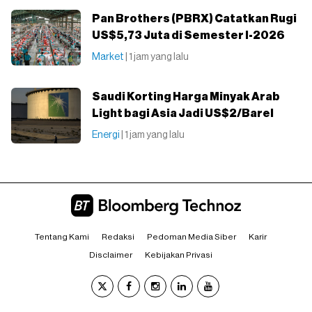
Pan Brothers (PBRX) Catatkan Rugi
US$5,73 Juta di Semester I-2026
Market
| 1 jam yang lalu
Saudi Korting Harga Minyak Arab
Light bagi Asia Jadi US$2/Barel
Energi
| 1 jam yang lalu
Tentang Kami
Redaksi
Pedoman Media Siber
Karir
Disclaimer
Kebijakan Privasi