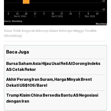
Emas Telah Bergerak Sideways dalam Beberapa Minggu Terakhir.
(Bloomberg)
Baca Juga
Bursa Saham Asia Hijau Usai Reli AI Dorong Indeks
AS Cetak Rekor
Akhir Perang Iran Suram, Harga Minyak Brent
Dekati US$106/Barel
Trump Klaim China Bersedia Bantu AS Negosiasi
dengan Iran