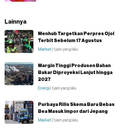
Lainnya
Menhub Targetkan Perpres Ojol
Terbit Sebelum 17 Agustus
Market
| 1 jam yang lalu
Margin Tinggi Produsen Bahan
Bakar Diproyeksi Lanjut hingga
2027
Energi
| 1 jam yang lalu
Purbaya Rilis Skema Baru Bebas
Bea Masuk Impor dari Jepang
Market
| 1 jam yang lalu