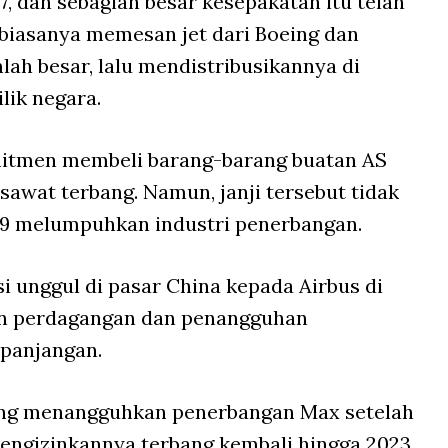
, dan sebagian besar kesepakatan itu telah
biasanya memesan jet dari Boeing dan
lah besar, lalu mendistribusikannya di
lik negara.
mitmen membeli barang-barang buatan AS
esawat terbang. Namun, janji tersebut tidak
-19 melumpuhkan industri penerbangan.
i unggul di pasar China kepada Airbus di
n perdagangan dan penangguhan
panjangan.
ang menangguhkan penerbangan Max setelah
mengizinkannya terbang kembali hingga 2023,