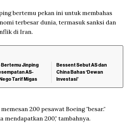
nping bertemu pekan ini untuk membahas
onomi terbesar dunia, termasuk sanksi dan
lik di Iran.
 Bertemu Jinping
Bessent Sebut AS dan
Kesempatan AS-
China Bahas ‘Dewan
Nego Tarif Migas
Investasi’
memesan 200 pesawat Boeing "besar."
ka mendapatkan 200," tambahnya.