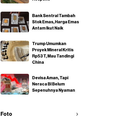
Bank Sentral Tambah
Stok Emas, Harga Emas
Antam Ikut Naik
Trump Umumkan
Proyek Mineral Kritis
Rp53 T, Mau Tandingi
China
Devisa Aman, Tapi
Neraca BI Belum
Sepenuhnya Nyaman
Foto