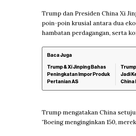
Trump dan Presiden China Xi Ji
poin-poin krusial antara dua ek
hambatan perdagangan, serta konf
Baca Juga
Trump & Xi Jinping Bahas
Trump
Peningkatan Impor Produk
Jadi 
Pertanian AS
China 
Trump mengatakan China setuju 
"Boeing menginginkan 150, mere