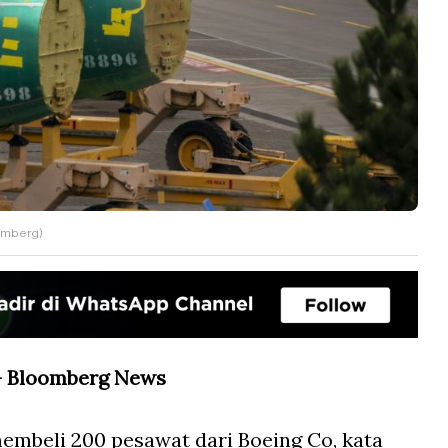
oomberg)
 - Bloomberg News
embeli 200 pesawat dari Boeing Co, kata