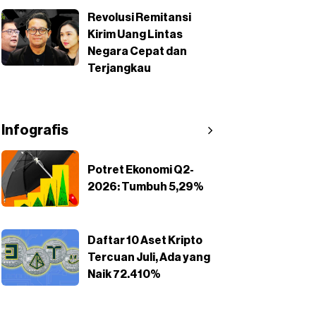
Revolusi Remitansi
Kirim Uang Lintas
Negara Cepat dan
Terjangkau
Infografis
Potret Ekonomi Q2-
2026: Tumbuh 5,29%
Daftar 10 Aset Kripto
Tercuan Juli, Ada yang
Naik 72.410%