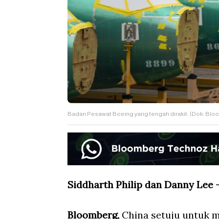
Badan Pesawat Boeing yang tengah dirakit. (Dok: Bl
Siddharth Philip dan Danny Lee
Bloomberg,
China setuju untuk m