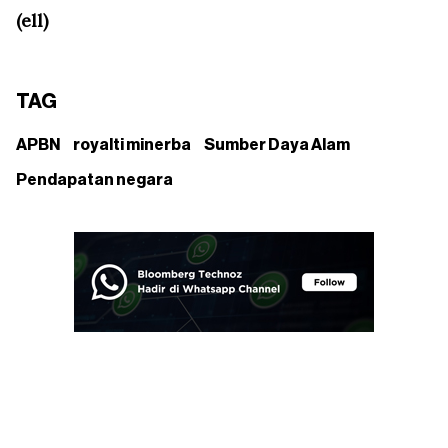
(ell)
TAG
APBN
royalti minerba
Sumber Daya Alam
Pendapatan negara