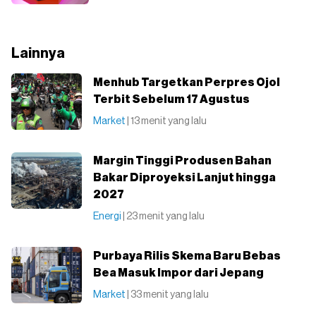
Lainnya
Menhub Targetkan Perpres Ojol
Terbit Sebelum 17 Agustus
Market
| 13 menit yang lalu
Margin Tinggi Produsen Bahan
Bakar Diproyeksi Lanjut hingga
2027
Energi
| 23 menit yang lalu
Purbaya Rilis Skema Baru Bebas
Bea Masuk Impor dari Jepang
Market
| 33 menit yang lalu