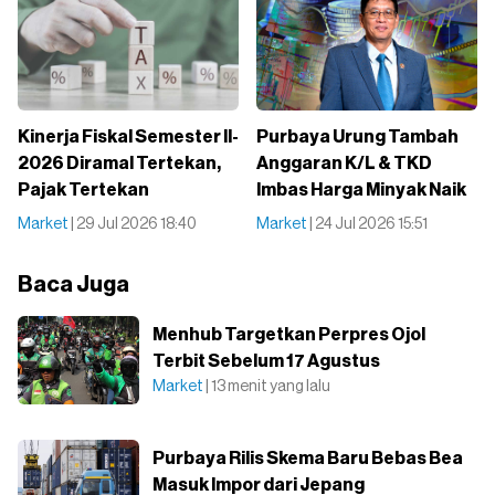
Kinerja Fiskal Semester II-
Purbaya Urung Tambah
2026 Diramal Tertekan,
Anggaran K/L & TKD
Pajak Tertekan
Imbas Harga Minyak Naik
Market
| 29 Jul 2026 18:40
Market
| 24 Jul 2026 15:51
Baca Juga
Menhub Targetkan Perpres Ojol
Terbit Sebelum 17 Agustus
Market
| 13 menit yang lalu
Purbaya Rilis Skema Baru Bebas Bea
Masuk Impor dari Jepang