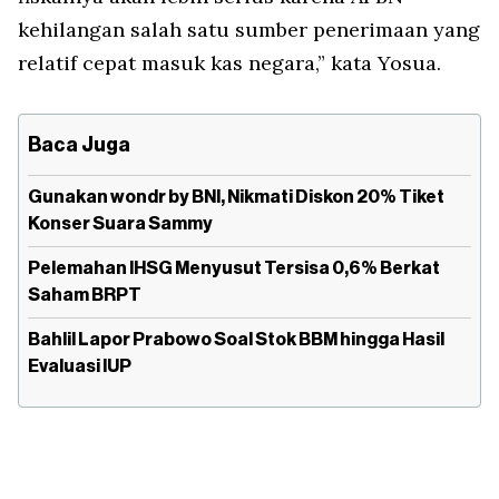
kehilangan salah satu sumber penerimaan yang
relatif cepat masuk kas negara,” kata Yosua.
Baca Juga
Gunakan wondr by BNI, Nikmati Diskon 20% Tiket
Konser Suara Sammy
Pelemahan IHSG Menyusut Tersisa 0,6% Berkat
Saham BRPT
Bahlil Lapor Prabowo Soal Stok BBM hingga Hasil
Evaluasi IUP