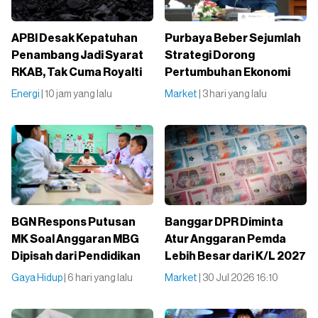
APBI Desak Kepatuhan
Purbaya Beber Sejumlah
Penambang Jadi Syarat
Strategi Dorong
RKAB, Tak Cuma Royalti
Pertumbuhan Ekonomi
Energi
| 10 jam yang lalu
Market
| 3 hari yang lalu
BGN Respons Putusan
Banggar DPR Diminta
MK Soal Anggaran MBG
Atur Anggaran Pemda
Dipisah dari Pendidikan
Lebih Besar dari K/L 2027
Gaya Hidup
| 6 hari yang lalu
Market
| 30 Jul 2026 16:10