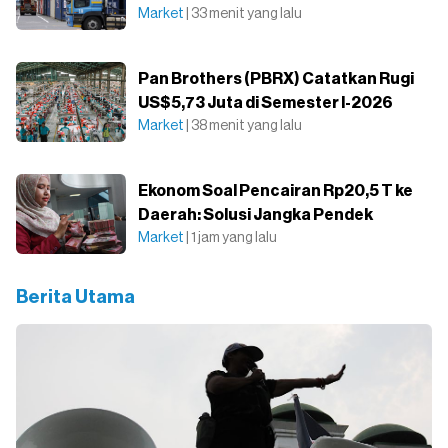
Market
| 33 menit yang lalu
Pan Brothers (PBRX) Catatkan Rugi
US$5,73 Juta di Semester I-2026
Market
| 38 menit yang lalu
Ekonom Soal Pencairan Rp20,5 T ke
Daerah: Solusi Jangka Pendek
Market
| 1 jam yang lalu
Berita Utama