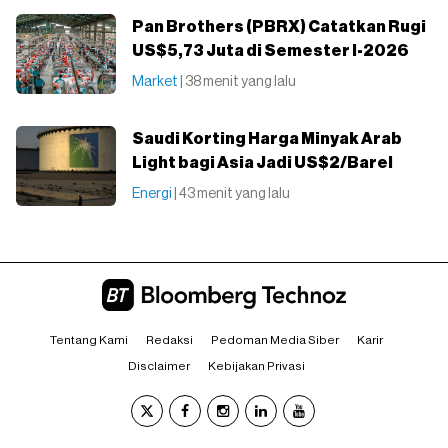
Pan Brothers (PBRX) Catatkan Rugi
US$5,73 Juta di Semester I-2026
Market
| 38 menit yang lalu
Saudi Korting Harga Minyak Arab
Light bagi Asia Jadi US$2/Barel
Energi
| 43 menit yang lalu
Tentang Kami
Redaksi
Pedoman Media Siber
Karir
Disclaimer
Kebijakan Privasi